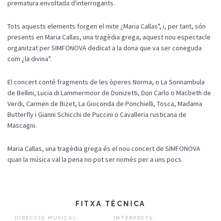
prematura envoltada d'interrogants.
Tots aquests elements forgen el mite ¿Maria Callas", i, per tant, són
presents en Maria Callas, una tragèdia grega, aquest nou espectacle
organitzat per SIMFONOVA dedicat a la dona que va ser coneguda
com ¿la divina".
El concert conté fragments de les òperes Norma, o La Sonnambula
de Bellini, Lucia di Lammermoor de Donizetti, Don Carlo o Macbeth de
Verdi, Carmen de Bizet, La Gioconda de Ponchielli, Tosca, Madama
Butterfly i Gianni Schicchi de Puccini o Cavalleria rusticana de
Mascagni.
Maria Callas, una tragèdia grega és el nou concert de SIMFONOVA
quan la música val la pena no pot ser només per a uns pocs.
FITXA TÈCNICA
DIRECCIÓ MUSICAL
INTÈRPRETS: