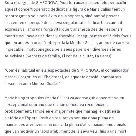
Sota el segell de SIMFONOVA L'Auditori aixeca el seu teló per acollir
aquest concert operístic dedicat a la figura de Maria Callas fent un
recorregut no sols pels èxits de la soprano, sinó també posant
l'accent en el perquè de la seva singularitat artística. Una cantant
expressiva i amb una força vital que transmetia des de l'escenari
mentre ocultava a una dona vulnerable i insegura més enllà dels focus
que en aquesta ocasió interpreta la Montse Guallar, actriu de carrera
impecable i molt coneguda pels seus papers en diverses sèries
televisives (Secrets de família, El cor de la ciutat, La riera¿)
"Com és habitual en els espectacles de SIMFONOVA, el comunicador
Marcel Gorgori és qui l'ha creat i, en aquesta ocasió, comparteix
l'escenari amb Montse Guallar"
Maria Kalogeropoulos (Maria Callas) va aconseguir convertir-se en
l'excepcional soprano que el món sencer va reconèixer i,
probablement, també en el major mite que mai hagi existit en la
història de l'òpera. Però en realitat va ser una dona plena de
mancances afectives amb una vida plena d'alts i baixos emocionals
que van motivar un ràpid afebliment de la seva veu i fins a una mort