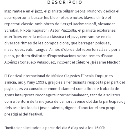
DESCRIPCIÓ
Inspirant-se en el jazz, el pianista búlgar Georgi Mundrov dedica el
seu repertori a buscar les blue notes o notes blaves dintre el
repertori clàssic. Amb obres de Sergei Rachmaninoff, Alexander
Scriabin, Nikolai Kapustin i Astor Piazzolla, el pianista explora les
interfícies entre la música clàssica i el jazz, centrant-se en els
diversos ritmes de les composicions, que barregen polques,
masurques, vals i tangos. A més d'obres del repertori clàssic per a
piano, podrem disfrutar d'improvisacions sobre temes d'Isaac
Albéniz i Consuelo Velasquez, incloent el cèlebre ¿Bésame Mucho".
El Festival Internacional de Música Cla¿ssics l'Escala-Empu¿ries
s'inicia, aixi¿, l'any 1993 i, gra¿cies a l'entusiasta resposta per part del
pu¿blic, es va consolidar immediatament com a lloc de trobada de
grans inte¿rprets reconeguts internacionalment, tant de a solistes
com a l'entorn de la mu¿sica de cambra, sense oblidar la participacio¿
dels artistes locals i joves talents, dignes d'aportar el seu propi
prestigi al del festival.
*Invitacions limitades a partir del dia 6 d'agost a les 16:00h