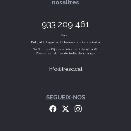
nosaltres
933 209 461
Horari:
Del 3 al 7 d'agost no hi haura atenció telefònica
De Dilluns a Dijous de 10h a 14h i de 15h a 18h
Divendres i vigílies de festiu de 10 a 14h
info@tresc.cat
SEGUEIX-NOS