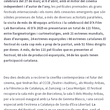
celebrarà del 27 de març al 6 d'abril, amb el millor del cinema
independent i d'autor de l'any,
les pel·lícules premiades als grans
festivals internacionals i els noms dels cineastes emergents que són
sòlides promeses de futur, a més de diverses activitats paral·leles,
la visita de més de 40 equips artístics i la celebració del D'A Film
Lab Barcelona. Al D'A 2025 es presentaran un total de 121 films,
entre llargmetratges i curtmetratges, amb 21 estrenes mundials,
dues d'europees, 24 estrenes espanyoles i 66 estrenes catalanes.
El
festival és cada cop més a prop de la paritat, amb 51 films dirigits
per dones. A més, de les 121 pel·lícules que es presenten al
festival, 68 són de producció espanyola, 34 de les quals tenen
participació catalana.
Deu dies dedicats a recórrer la cinefília contemporània i el futur del
cinema, que tindran lloc al CCCB ¿Teatre i Auditori¿, als Mooby Aribau,
a la Filmoteca de Catalunya, al Zumzeig i a Casa Montjuïc. El festival
recupera la sala més gran de Barcelona, la sala 5 dels Mooby Aribau,
per a la sessió inaugural amb La furia de Gemma Blasco, i una sessió
especial amb l'estrena a Catalunya de Sorda d'Eva Libertad.
La
clausura del festival, com ja es va anunciar fa uns dies, serà el