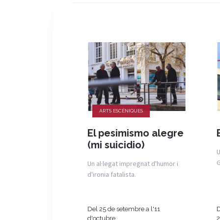
ARTS ESCÈNIQUES
El pesimismo alegre
(mi suicidio)
U
G
Un al·legat impregnat d'humor i
d'ironia fatalista.
Del 25 de setembre a l'11
D
d'octubre