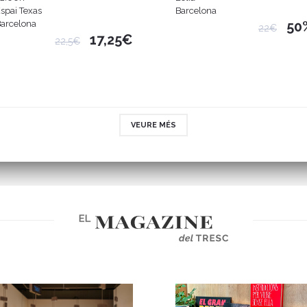
spai Texas
Barcelona
arcelona
50
22€
17,25€
22,5€
VEURE MÉS