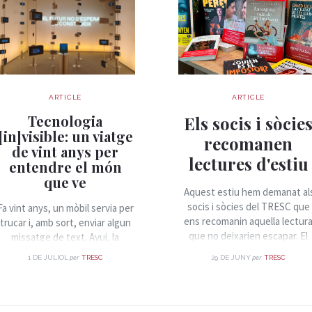
ARTICLE
ARTICLE
Tecnologia
Els socis i sòcie
[in]visible: un viatge
recomanen
de vint anys per
lectures d'estiu
entendre el món
que ve
Aquest estiu hem demanat al
socis i sòcies del TRESC que
Fa vint anys, un mòbil servia per
ens recomanin aquella lectur
trucar i, amb sort, enviar algun
que no deixarien escapar. El
missatge de text. Avui, la
resultat és una llista plena de
mateixa butxaca on el guardem
per
per
1 DE JULIOL
TRESC
29 DE JUNY
TRESC
novel·les, assaig, clàssics,
conté sensors, connexió
descobertes i llibres que han
permanent i accés a
deixat empremta. Si encara
pràcticament tot el
busques què llegir durant les
coneixement humà. Aquest salt