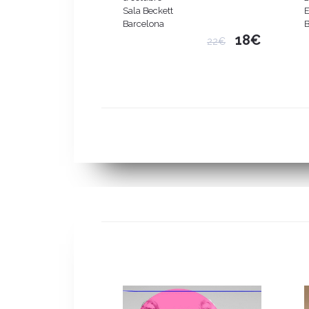
Sala Beckett
E
Barcelona
B
18€
22€