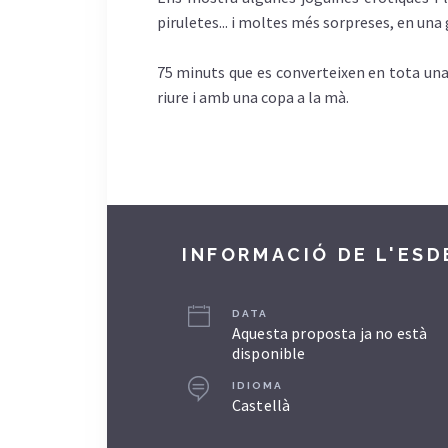
piruletes... i moltes més sorpreses, en una 
75 minuts que es converteixen en tota una
riure i amb una copa a la mà.
INFORMACIÓ DE L'ES
DATA
Aquesta proposta ja no està
disponible
IDIOMA
Castellà