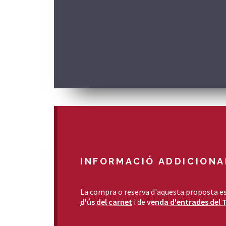
INFORMACIÓ ADDICIONA
La compra o reserva d'aquesta proposta es
d'ús del carnet
i de
venda d'entrades del 