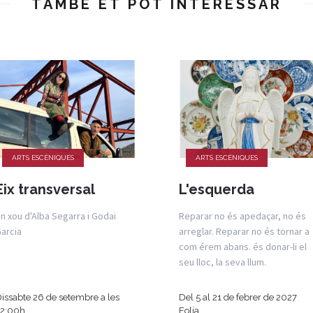
TAMBÉ ET POT INTERESSAR
ARTS ESCÈNIQUES
ARTS ESCÈNIQUES
Eix transversal
L'esquerda
n xou d'Alba Segarra i Godai
Reparar no és apedaçar, no és
arcia
arreglar. Reparar no és tornar a
com érem abans. és donar-li el
seu lloc, la seva llum.
issabte 26 de setembre a les
Del 5 al 21 de febrer de 2027
22:00h
Eolia