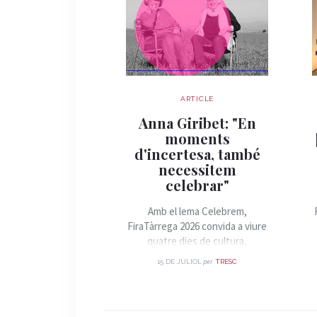
ARTICLE
Anna Giribet: "En
moments
d'incertesa, també
necessitem
celebrar"
Amb el lema Celebrem,
FiraTàrrega 2026 convida a viure
quatre dies de cultura,
convivència i arts de carrer.
per
15 DE JULIOL
TRESC
Parlem amb la directora artística
de la Fira, Anna Giribet, sobre
els grans eixos d'aquesta edició,
les propostes més destacades i