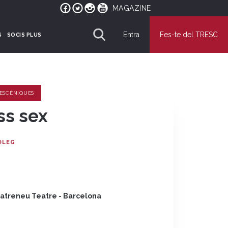
MAGAZINE
Entra
Fes-te del TRESC
S
SOCIS PLUS
 ESCÈNIQUES
ss sex
ÒLEG
atreneu Teatre - Barcelona