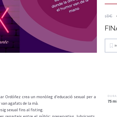
18€
FIN
M
ilar Ordóñez crea un monòleg d'educació sexual per a
DURA
75 m
r van agafats de la mà.
ig sexual fins al fisting.
s reparteix entre el públic: preservatius, lubricants,