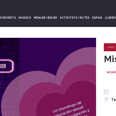
CONCERTS
MUSEUS
MENJAR I BEURE
ACTIVITATS I RUTES
ESPAIS
LLIBRE
ARTS
Mi
MON
Te