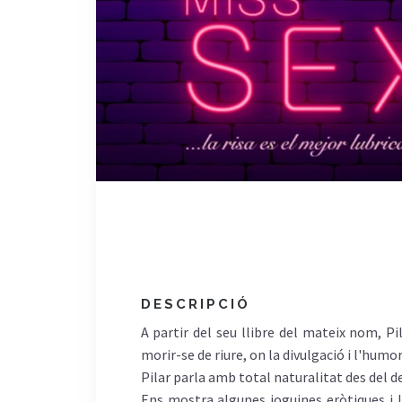
DESCRIPCIÓ
A partir del seu llibre del mateix nom, P
morir-se de riure, on la divulgació i l'humo
Pilar parla amb total naturalitat des del des
Ens mostra algunes joguines eròtiques i le