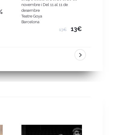
novembre i Del 11 al 11 de
Gran Teatre del Lic
%
desembre
Barcelona
Teatre Goya
D
Barcelona
13€
13€