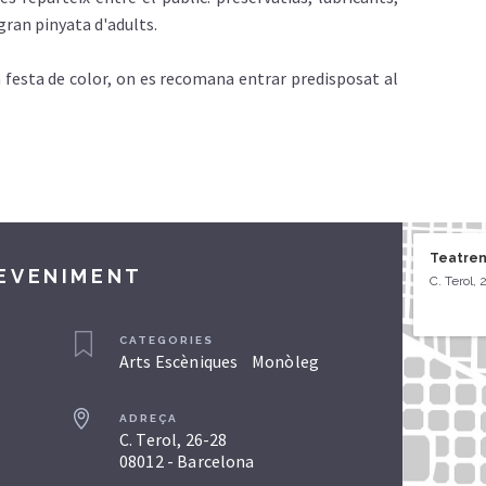
gran pinyata d'adults.
 festa de color, on es recomana entrar predisposat al
Teatren
DEVENIMENT
C. Terol,
CATEGORIES
Arts Escèniques
Monòleg
ADREÇA
C. Terol, 26-28
08012 - Barcelona