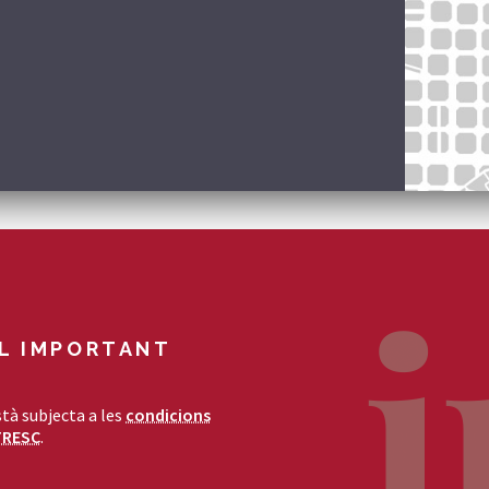
L IMPORTANT
tà subjecta a les
condicions
TRESC
.