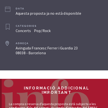
DATA
Aquesta proposta ja no està disponible
CATEGORIES
Concerts
Pop/Rock
ADREÇA
Avinguda Francesc Ferrer i Guardia 23
08038 - Barcelona
INFORMACIÓ ADDICIONAL
IMPORTANT
La compra o reserva d'aquesta proposta està subjecta a les
condicions d'ús del carnet
i de
venda d'entrades del TRESC
.