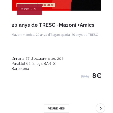
CONCERTS
20 anys de TRESC · Mazoni +Amics
Mazoni + amics. 20 anys d'Esgarrapada. 20 anys de TRESC
Dimarts 27 d'octubre a les 20 h
Paral.lel 62 (antiga BARTS)
Barcelona
8€
22€
VEURE MÉS