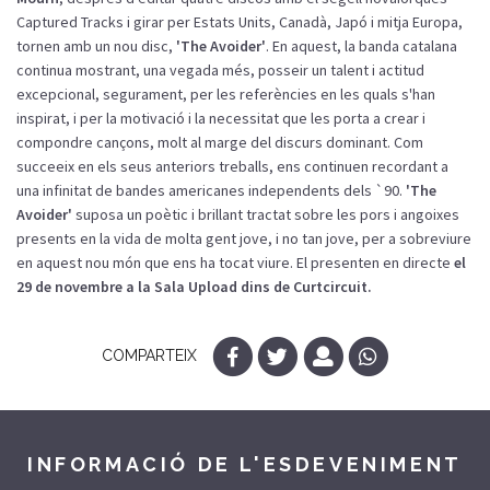
Captured Tracks i girar per Estats Units, Canadà, Japó i mitja Europa,
tornen amb un nou disc,
'The Avoider'
. En aquest, la banda catalana
continua mostrant, una vegada més, posseir un talent i actitud
excepcional, segurament, per les referències en les quals s'han
inspirat, i per la motivació i la necessitat que les porta a crear i
compondre cançons, molt al marge del discurs dominant. Com
succeeix en els seus anteriors treballs, ens continuen recordant a
una infinitat de bandes americanes independents dels `90.
'The
Avoider'
suposa un poètic i brillant tractat sobre les pors i angoixes
presents en la vida de molta gent jove, i no tan jove, per a sobreviure
en aquest nou món que ens ha tocat viure. El presenten en directe
el
29 de novembre a la Sala Upload dins de Curtcircuit.
COMPARTEIX
INFORMACIÓ DE L'ESDEVENIMENT