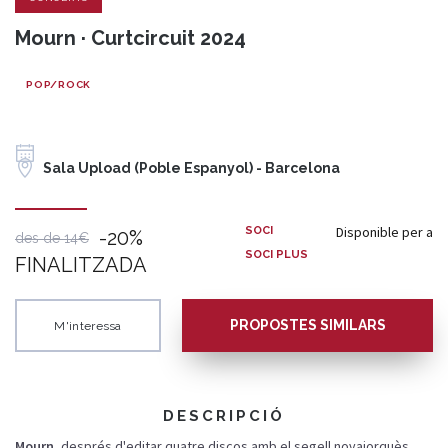
Mourn · Curtcircuit 2024
POP/ROCK
Sala Upload (Poble Espanyol) - Barcelona
Disponible per a
SOCI
-20%
des de 14€
SOCI PLUS
FINALITZADA
PROPOSTES SIMILARS
M'interessa
DESCRIPCIÓ
Mourn
, després d'editar quatre discos amb el segell novaiorquès