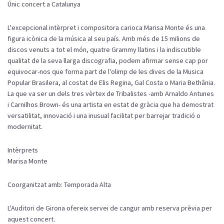
Únic concert a Catalunya
L'excepcional intèrpret i compositora carioca Marisa Monte és una
figura icònica de la música al seu país. Amb més de 15 milions de
discos venuts a tot el món, quatre Grammy llatins i la indiscutible
qualitat de la seva llarga discografia, podem afirmar sense cap por
equivocar-nos que forma part de l'olimp de les dives de la Musica
Popular Brasilera, al costat de Elis Regina, Gal Costa o Maria Bethânia.
La que va ser un dels tres vèrtex de Tribalistes -amb Arnaldo Antunes
i Carnilhos Brown- és una artista en estat de gràcia que ha demostrat
versatilitat, innovació i una inusual facilitat per barrejar tradició o
modernitat.
Intèrprets
Marisa Monte
Coorganitzat amb: Temporada Alta
L'Auditori de Girona ofereix servei de cangur amb reserva prèvia per
aquest concert.