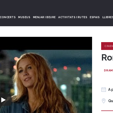
CONCERTS
MUSEUS
MENJAR I BEURE
ACTIVITATS I RUTES
ESPAIS
LLIBRE
CINE
Ro
DRAM
A 
Qu