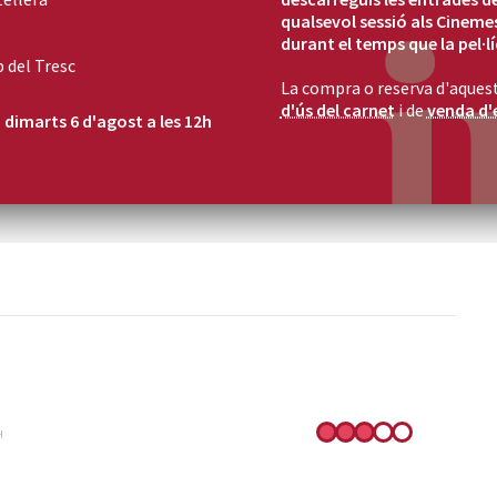
qualsevol sessió als Cinemes
durant el temps que la pel·lí
b del Tresc
La compra o reserva d'aquest
d'ús del carnet
i de
venda d'
l
dimarts 6 d'agost a les 12h
H