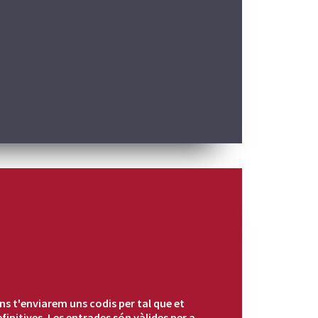
ons t'enviarem uns codis per tal que et
finitives. Les entrades són vàlides per a