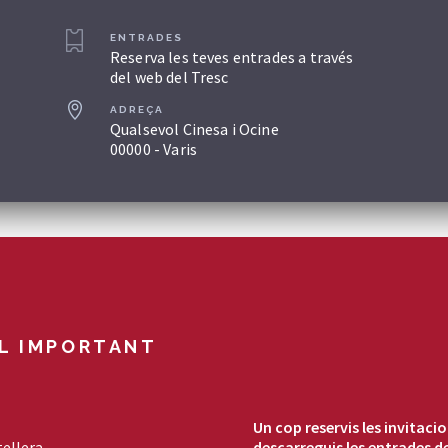
ENTRADES
Reserva les teves entrades a través
del web del Tresc
ADREÇA
Qualsevol Cinesa i Ocine
00000 - Varis
L IMPORTANT
Un cop reservis les invitaci
tellera
descarreguis les entrades de