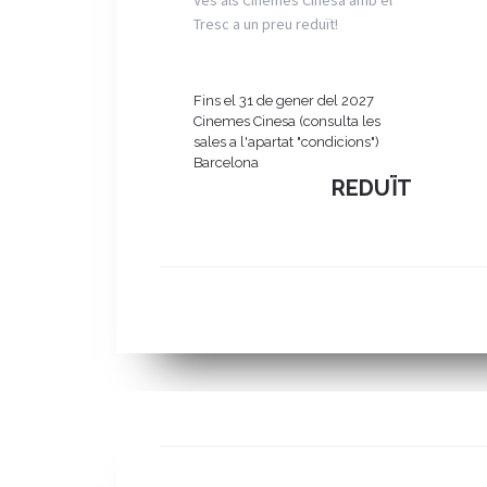
Ves als Cinemes Cinesa amb el
Tresc a un preu reduït!
Fins el 31 de gener del 2027
Cinemes Cinesa (consulta les
sales a l'apartat "condicions")
Barcelona
REDUÏT