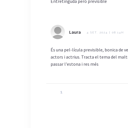
Entretinguda però previsible
Laura
4 SET. 2024 | 08:14H
És una pel-lícula previsible, bonica de 
actors i actrius. Tracta el tema del ma
passar l'estona i res més
1