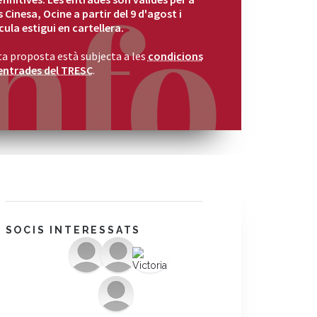
 Cinesa, Ocine a partir del 9 d'agost i
cula estigui en cartellera.
a proposta està subjecta a les
condicions
entrades del TRESC
.
SOCIS INTERESSATS