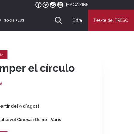
MAGAZINE
Entra
Fes-te del TRESC
S
SOCIS PLUS
MA
mper el círculo
A
partir del 9 d'agost
alsevol Cinesa i Ocine - Varis