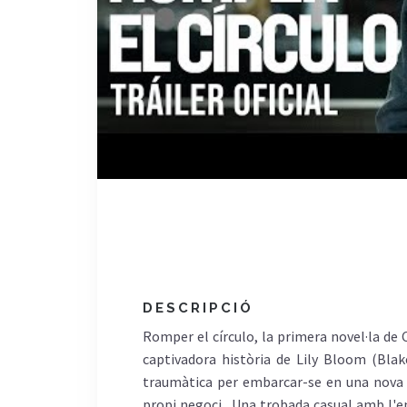
DESCRIPCIÓ
Romper el círculo, la primera novel·la de 
captivadora història de Lily Bloom (Blak
traumàtica per embarcar-se en una nova v
propi negoci . Una trobada casual amb l'e