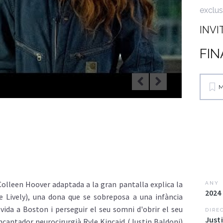
exclus
INVI
FIN
M
Colleen Hoover adaptada a la gran pantalla explica la
ANY
2024
e Lively), una dona que se sobreposa a una infància
ida a Boston i perseguir el seu somni d'obrir el seu
DIRE
Just
ncantador neurocirurgià Ryle Kincaid (Justin Baldoni)