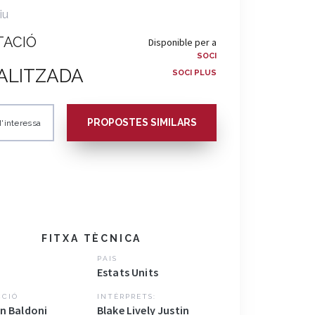
iu
TACIÓ
Disponible per a
SOCI
ALITZADA
SOCI PLUS
PROPOSTES SIMILARS
'interessa
FITXA TÈCNICA
PAIS
Estats Units
CCIÓ
INTÈRPRETS:
in Baldoni
Blake Lively Justin