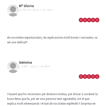
Mª Gloria
13 MAIG 2024 | 20:29H
els xocolates espectaculars, les explicacions molt bones i raonades, va
ser una delícia!!!
Gemma
9 ABR. 2024 | 16:58H
I taaant que ho recomano per diversos motius, per donar a conèixer la
bona feina que fa, per ser una persona tant agradable, tot el que
explica molt interessanat i el tast de xocolates esplèndit.!! Sorpresa en