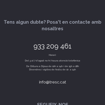
Tens algun dubte? Posa't en contacte amb
nosaltres
933 209 461
Horari:
Del 3 al 7 d'agost no hi haura atenció telefònica
De Dilluns a Dijous de 10h a 14h i de 15h a 18h
Divendres i vigílies de festiu de 10 a 14h
info@tresc.cat
SEGUEIX-NOS