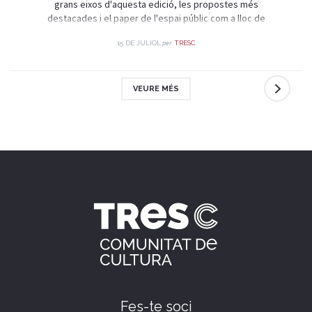
grans eixos d'aquesta edició, les propostes més
destacades i el paper de l'espai públic com a lloc de
trobada i celebració.
per
15 DE JULIOL
TRESC
VEURE MÉS
Fes-te soci