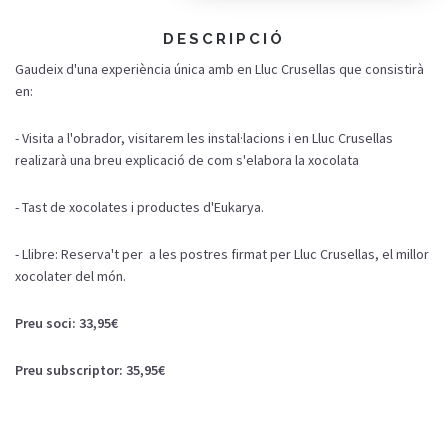
DESCRIPCIÓ
Gaudeix d'una experiència única amb en Lluc Crusellas que consistirà
en:
- Visita a l'obrador, visitarem les instal·lacions i en Lluc Crusellas
realizarà una breu explicació de com s'elabora la xocolata
- Tast de xocolates i productes d'Eukarya.
- Llibre: Reserva't per a les postres firmat per Lluc Crusellas, el millor
xocolater del món.
Preu soci: 33,95€
Preu subscriptor: 35,95€