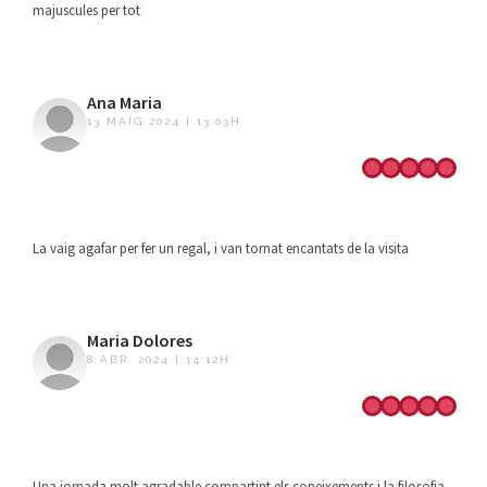
majuscules per tot
Ana Maria
13 MAIG 2024 | 13:03H
La vaig agafar per fer un regal, i van tornat encantats de la visita
Maria Dolores
8 ABR. 2024 | 14:12H
Una jornada molt agradable compartint els coneixements i la filosofia