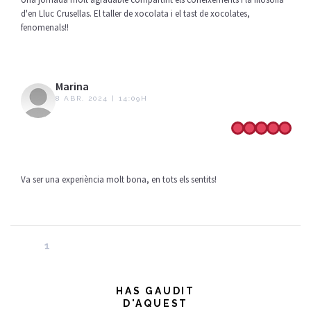
d'en Lluc Crusellas. El taller de xocolata i el tast de xocolates,
fenomenals!!
Marina
8 ABR. 2024 | 14:09H
Va ser una experiència molt bona, en tots els sentits!
1
HAS GAUDIT
D'AQUEST