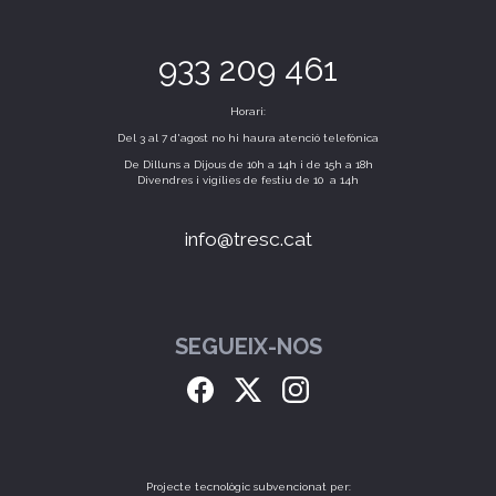
933 209 461
Horari:
Del 3 al 7 d'agost no hi haura atenció telefònica
De Dilluns a Dijous de 10h a 14h i de 15h a 18h
Divendres i vigílies de festiu de 10 a 14h
info@tresc.cat
SEGUEIX-NOS
Projecte tecnològic subvencionat per: