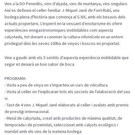
Vins a la DO Penedès, vins d'alçada, vins de muntanya, vins singulars.
Així es defineix el celler familiar J. Miquel Jané de Font-Rubí, una
bodega plena d'història que comença al S.XIX, amb els besavis dels
actuals propietaris. L'esperit en la vessant d'enoturisme és oferir
experiències enogastronomiques inoblidables com aquesta
calçotada, tot donant a coneixer la cultura vitivinícola en un entorn
privilegiat dins les seves 100ha de vinyes i boscos en propietat.
Vine a gaudir amb els 5 sentits d'aquesta experiència inoblidable que
segur et deixarà un bon sabor de boca.
PROGRAMA:
- Visita a peu de vinya on s'imparteix un curs de viticultura.
- Visita al celler on t'explicaran tots els secrets de l'elaboració del seu
vi.
- Tast de 4 vins J. Miquel Jané elaborats al celler i avalats amb premis
de prestigi internacional.
- Menú de calçotada, creat amb productes de màxima qualitat, de
temporada i de proximitat, seleccionat amb calçots ecològics i
maridat amb els vins de la mateixa bodega.