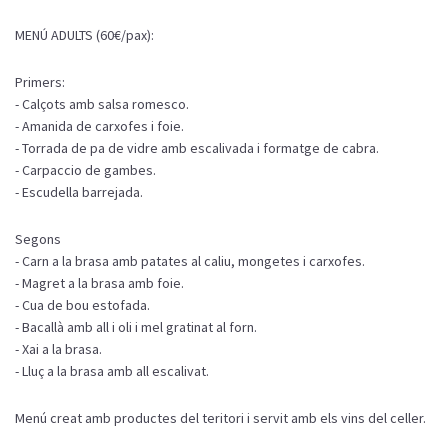
MENÚ ADULTS (60€/pax):
Primers:
- Calçots amb salsa romesco.
- Amanida de carxofes i foie.
- Torrada de pa de vidre amb escalivada i formatge de cabra.
- Carpaccio de gambes.
- Escudella barrejada.
Segons
- Carn a la brasa amb patates al caliu, mongetes i carxofes.
- Magret a la brasa amb foie.
- Cua de bou estofada.
- Bacallà amb all i oli i mel gratinat al forn.
- Xai a la brasa.
- Lluç a la brasa amb all escalivat.
Menú creat amb productes del teritori i servit amb els vins del celler.