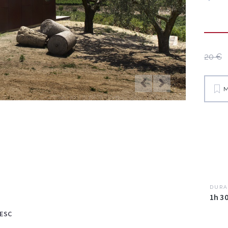
20 €
M
DURA
1h 3
RESC