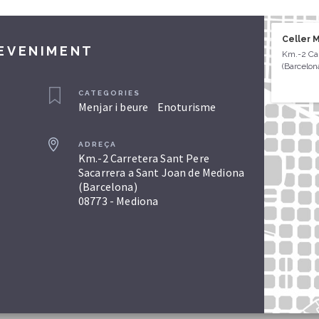
Celler 
DEVENIMENT
Km.-2 Car
(Barcelon
CATEGORIES
Menjar i beure
Enoturisme
ADREÇA
Km.-2 Carretera Sant Pere
Sacarrera a Sant Joan de Mediona
(Barcelona)
08773 - Mediona