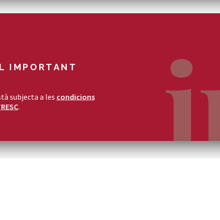
L IMPORTANT
tà subjecta a les
condicions
TRESC
.