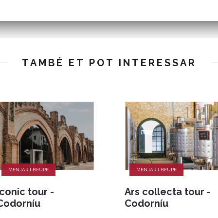
TAMBÉ ET POT INTERESSAR
MENJAR I BEURE
MENJAR I BEURE
Iconic tour -
Ars collecta tour -
Codorníu
Codorníu