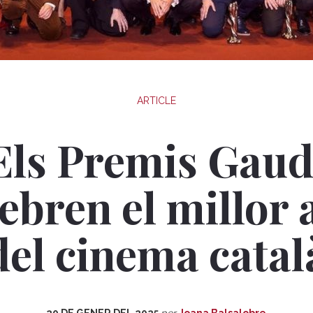
ARTICLE
Els Premis Gaud
lebren el millor 
del cinema catal
20 DE GENER DEL 2025
per
Joana Balsalobre