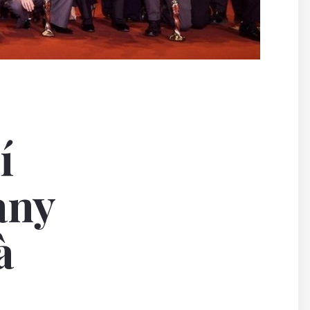
í
any
à