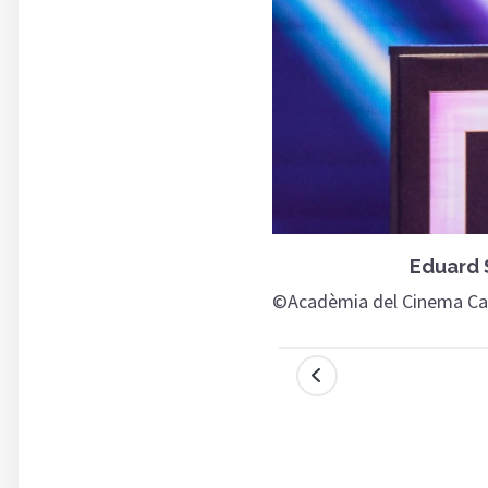
Millor Actriu'
Eduard S
©Acadèmia del Cinema Cat