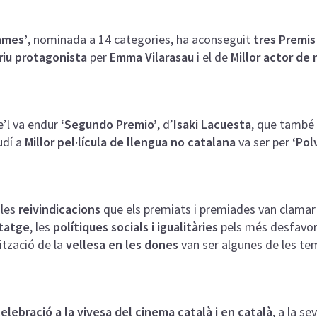
ames’
, nominada a 14 categories, ha aconseguit
tres Premis
triu protagonista
per
Emma Vilarasau
i el de
Millor actor de
’l va endur
‘Segundo Premio’
, d’
Isaki Lacuesta
, que també 
audí a
Millor pel·lícula de llengua no catalana
va ser per
‘Pol
 les
reivindicacions
que els premiats i premiades van clamar 
tatge
, les
polítiques socials i igualitàries
pels més desfavorit
ització de la
vellesa en les dones
van ser algunes de les te
elebració a la vivesa del cinema català i en català
, a la se