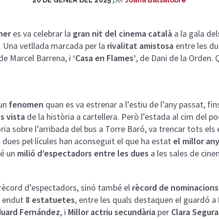
ner
es va celebrar la
gran nit del cinema català
a la gala de
a. Una vetllada marcada per la
rivalitat amistosa
entre les du
 de Marcel Barrena, i
‘Casa en Flames’
, de Dani de la Orden. 
 un
fenomen
quan es va estrenar a l’estiu de l’any passat, fin
s vista
de la història a cartellera. Però l’estada al cim del p
òria sobre l’arribada del bus a Torre Baró, va trencar tots el
s dues pel·lícules han aconseguit el que ha estat
el millor an
bé un
milió d’espectadors entre les dues
a les sales de cin
rècord d’espectadors, sinó també el
rècord de nominacions
ha endut
8 estatuetes
, entre les quals destaquen el guardó a
duard Fernández
, i
Millor actriu secundària
per
Clara Segura