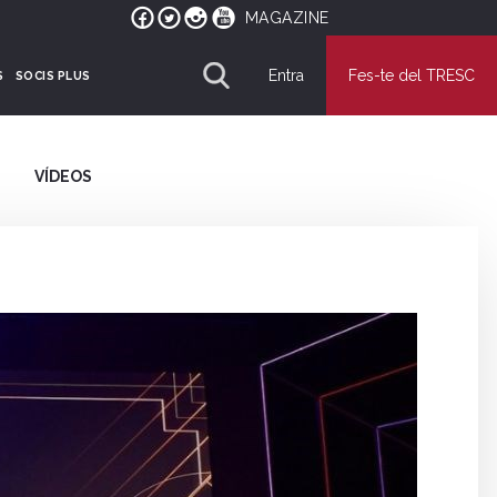
MAGAZINE
Entra
Fes-te del TRESC
S
SOCIS PLUS
VÍDEOS