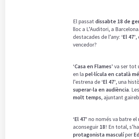
El passat
dissabte 18 de ge
lloc a L’Auditori, a Barcelon
destacades de l’any:
‘El 47’
,
vencedor?
‘Casa en Flames’
va ser tot
en la
pel·lícula en català mé
l’estrena de
‘El 47’
, una hist
superar-la en audiència
. Le
molt temps
, ajuntant gaire
‘El 47’
no només va batre el 
aconseguir
18
! En total, s’
protagonista masculí
per
E