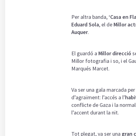
Per altra banda,
‘Casa en Fl
Eduard Sola
, el de
Millor ac
Auquer
.
El guardó a
Millor direcció
se
Millor fotografia i so, i el G
Marqués Marcet.
Va ser una gala marcada per
d’agraïment: l’accés a l’
habi
conflicte de Gaza i la normal
l’accent durant la nit.
Tot plegat, va ser una
gran c