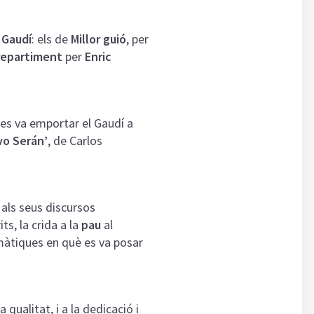
 Gaudí
: els de
Millor guió
, per
 repartiment
per
Enric
es va emportar el Gaudí a
vo Serán’
, de Carlos
als seus discursos
s, la crida a la
pau
al
màtiques en què es va posar
va qualitat, i a la dedicació i