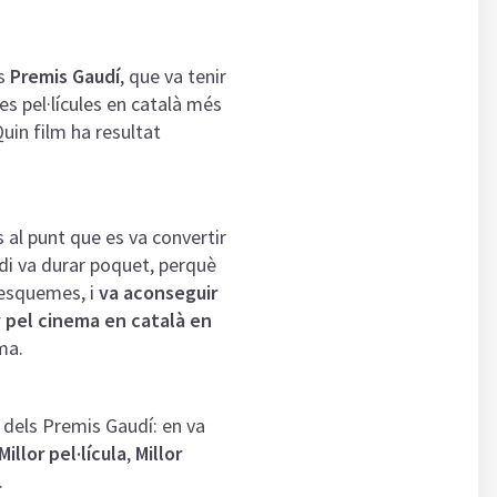
ls
Premis Gaudí
, que va tenir
es pel·lícules en català més
Quin film ha resultat
s al punt que es va convertir
odi va durar poquet, perquè
s esquemes, i
va aconseguir
y pel cinema en català en
ema.
dels Premis Gaudí: en va
Millor pel·lícula
,
Millor
.