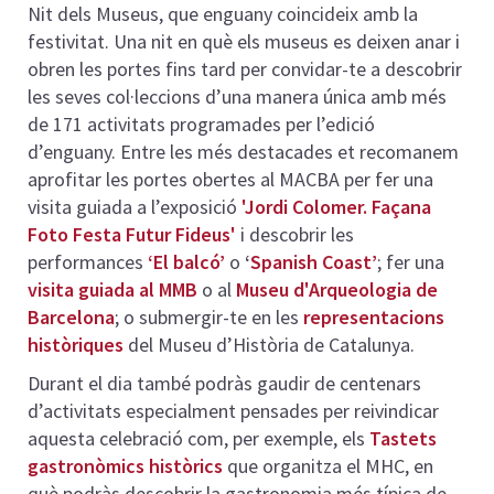
Nit dels Museus, que enguany coincideix amb la
festivitat. Una nit en què els museus es deixen anar i
obren les portes fins tard per convidar-te a descobrir
les seves col·leccions d’una manera única amb més
de 171 activitats programades per l’edició
d’enguany. Entre les més destacades et recomanem
aprofitar les portes obertes al MACBA per fer una
visita guiada a l’exposició
'Jordi Colomer. Façana
Foto Festa Futur Fideus'
i descobrir les
performances
‘El balcó’
o
‘
Spanish Coast’
; fer una
visita guiada al MMB
o al
Museu d'Arqueologia de
Barcelona
; o submergir-te en les
representacions
històriques
del Museu d’Història de Catalunya.
Durant el dia també podràs gaudir de centenars
d’activitats especialment pensades per reivindicar
aquesta celebració com, per exemple, els
Tastets
gastronòmics històrics
que organitza el MHC, en
què podràs descobrir la gastronomia més típica de