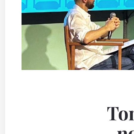
Ton
n