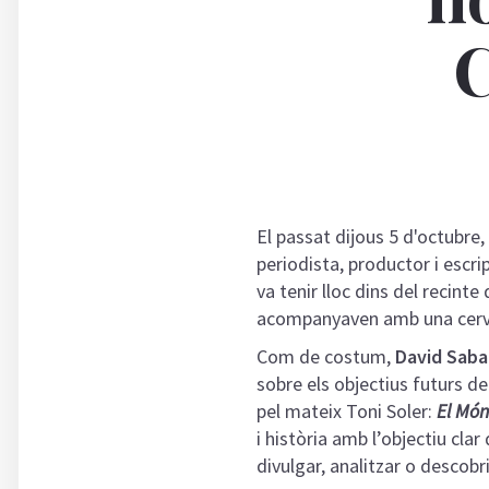
C
El passat dijous 5 d'octubre, 
periodista, productor i escr
va tenir lloc dins del recint
acompanyaven amb una cerv
Com de costum,
David Saba
sobre els objectius futurs de
pel mateix Toni Soler:
El Món
i història amb l’objectiu cla
divulgar, analitzar o descobr