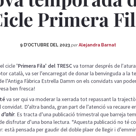
icle Primera Fi
9 D’OCTUBRE DEL 2023
per
Alejandra Barnat
el cicle
'Primera Fila' del TRESC
va tornar després de l'atura
iptor català, va ser l’encarregat de donar la benvinguda a l
e de l’Antiga Fàbrica Estrella Damm on els convidats van pode
esa ben fresca!
té
va ser qui va moderar la xerrada tot repassant la trajectòr
l convidat. D’altra banda, gran part de l’atenció va recaure en
 d’ahir
. Es tracta d’una publicació trimestral que barreja te
r de disfrutar d’una bona lectura. “Aquesta publicació no té co
ir: està pensada per gaudir del doble plaer de llegir i d’emmir