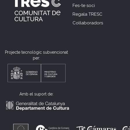
Fes-te soci
Regala TRESC
Col·laboradors
Projecte tecnològic subvencionat
per:
Amb el suport de: