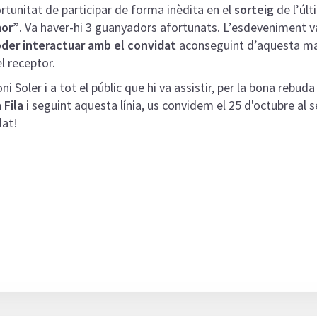
ortunitat de participar de forma inèdita en el
sorteig
de l’últ
or”
. Va haver-hi 3 guanyadors afortunats. L’esdeveniment 
poder interactuar amb el convidat
aconseguint d’aquesta ma
el receptor.
ni Soler i a tot el públic que hi va assistir, per la bona rebuda
 Fila
i seguint aquesta línia, us convidem el 25 d'octubre a
at!