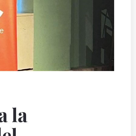
a la
el