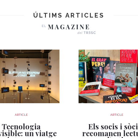
ÚLTIMS ARTICLES
ARTICLE
ARTICLE
Tecnologia
Els socis i sòc
visible: un viatge
recomanen lect