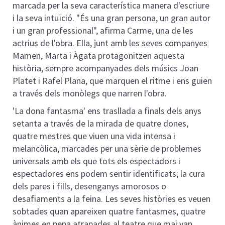
marcada per la seva característica manera d'escriure
i la seva intuïció. "És una gran persona, un gran autor
i un gran professional", afirma Carme, una de les
actrius de l'obra. Ella, junt amb les seves companyes
Mamen, Marta i Àgata protagonitzen aquesta
història, sempre acompanyades dels músics Joan
Platet i Rafel Plana, que marquen el ritme i ens guien
a través dels monòlegs que narren l'obra.
'La dona fantasma'
ens trasllada a finals dels anys
setanta a través de la mirada de quatre dones,
quatre mestres que viuen una vida intensa i
melancòlica, marcades per una sèrie de problemes
universals amb els que tots els espectadors i
espectadores ens podem sentir identificats; la cura
dels pares i fills, desenganys amorosos o
desafiaments a la feina. Les seves històries es veuen
sobtades quan apareixen quatre fantasmes, quatre
ànimes en pena atrapades al teatre que mai van