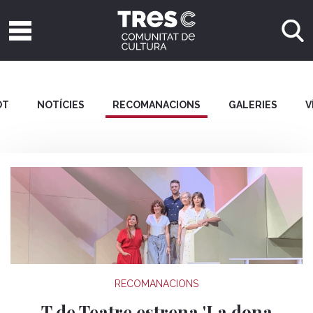
OT
NOTÍCIES
RECOMANACIONS
GALERIES
V
RECOMANACIONS
T de Teatre estrena 'La dona