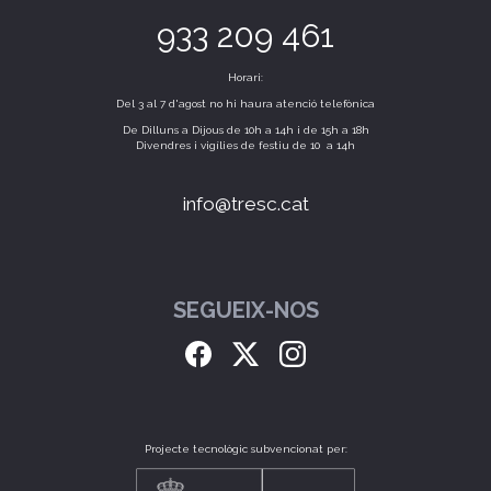
933 209 461
Horari:
Del 3 al 7 d'agost no hi haura atenció telefònica
De Dilluns a Dijous de 10h a 14h i de 15h a 18h
Divendres i vigílies de festiu de 10 a 14h
info@tresc.cat
SEGUEIX-NOS
Projecte tecnològic subvencionat per: