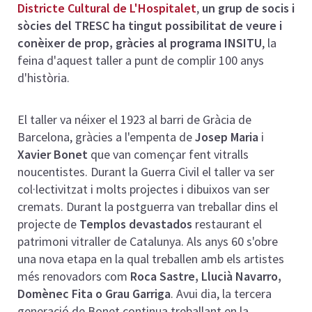
Districte Cultural de L'Hospitalet
,
un grup de socis i
sòcies del TRESC ha tingut possibilitat de veure i
conèixer de prop, gràcies al programa INSITU
, la
feina d'aquest taller a punt de complir 100 anys
d'història.
El taller va néixer el 1923 al barri de Gràcia de
Barcelona, gràcies a l'empenta de
Josep Maria
i
Xavier Bonet
que van començar fent vitralls
noucentistes. Durant la Guerra Civil el taller va ser
col·lectivitzat i molts projectes i dibuixos van ser
cremats. Durant la postguerra van treballar dins el
projecte de
Templos devastados
restaurant el
patrimoni vitraller de Catalunya. Als anys 60 s'obre
una nova etapa en la qual treballen amb els artistes
més renovadors com
Roca Sastre, Llucià Navarro,
Domènec Fita o Grau Garriga
. Avui dia, la tercera
generació de Bonet continua treballant en la