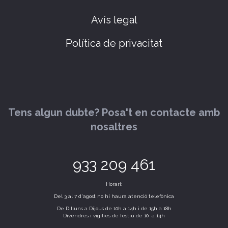
Avís legal
Política de privacitat
Tens algun dubte? Posa't en contacte amb
nosaltres
933 209 461
Horari:
Del 3 al 7 d'agost no hi haura atenció telefònica
De Dilluns a Dijous de 10h a 14h i de 15h a 18h
Divendres i vigílies de festiu de 10 a 14h