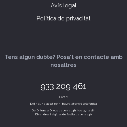
Avís legal
Política de privacitat
Tens algun dubte? Posa't en contacte amb
nosaltres
933 209 461
Horari:
Del 3 al 7 d'agost no hi haura atenció telefònica
De Dilluns a Dijous de 10h a 14h i de 15h a 18h
Divendres i vigílies de festiu de 10 a 14h