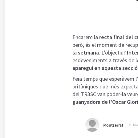
Encarem la
recta final del c
però, és el moment de recup
la setmana
. L’objectiu?
Inte
esdeveniments a través de le
aparegui en aquesta secció, 
Feia temps que esperàvem l
britàniques que més expecta
del TR3SC van poder-la veu
guanyadora de l’Oscar Glor