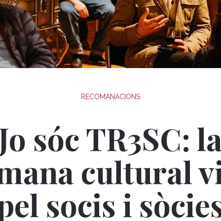
RECOMANACIONS
Jo sóc TR3SC: l
mana cultural v
pel socis i sòcie