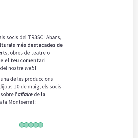
als socis del TR3SC! Abans,
lturals més destacades de
erts, obres de teatre o
ue el teu comentari
 del nostre
web
!
, una de les produccions
 dijous 10 de maig, els socis
 sobre l’
affaire
de
la
ca la Montserrat: