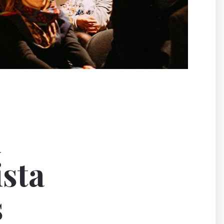
a
ista
s