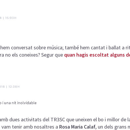
em conversat sobre música; també hem cantat i ballat a r
a no els coneixes? Segur que
quan hagis escoltat alguns d
mb dues activitats del TR3SC que uneixen el bo i millor de 
s
vam tenir amb nosaltres a
Rosa Maria Calaf,
un dels grans 