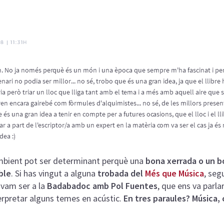
mbient pot ser determinant perquè una
bona xerrada o un b
ble
. Si has vingut a alguna
trobada del
Més que Música
, seg
 vam ser a la
Badabadoc amb Pol Fuentes
, que ens va parlar
nterpretar alguns temes en acústic.
En tres paraules? Música,