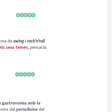
itme de
swing
i
rock’n’roll
els seus temes
, pensaràs
la
gastronomia amb la
noms del
periodisme
del