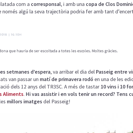
dilatada com a
corresponsal
, i amb una
copa de Clos Domini
 només algú la seva trajectòria podria fer amb tant d’encert
es setmanes d’espera
, va arribar el dia del
Passeig entre v
edats van passar un
matí de primavera rodó
en una de les edi
ració dels 12 anys del TR3SC. A més de tastar
10 vins i 10 f
s Aliments
.
Hi vas assistir i en vols tenir un record? Tens 
les
millors imatges
del Passeig!