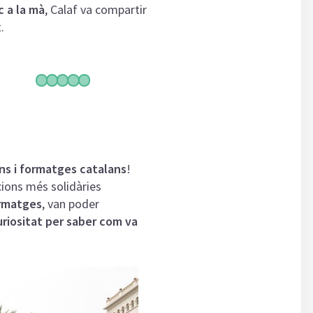
c a la mà
, Calaf va compartir
.
ins i formatges catalans
!
cions més solidàries
ormatges
, van poder
curiositat per saber com va