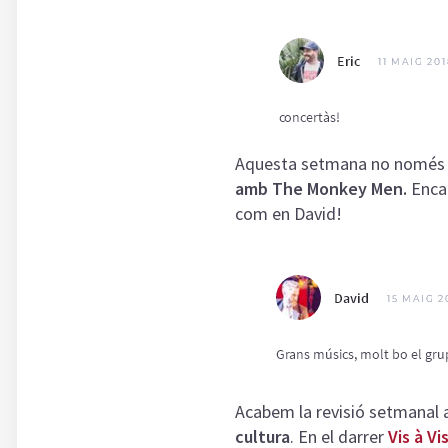
Aquesta setmana no només h
amb The Monkey Men.
Encar
com en David!
Acabem la revisió setmanal a
cultura
. En el darrer
Vis à Vi