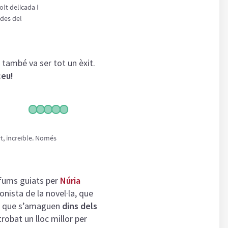
també va ser tot un èxit.
ceu!
rfums guiats per
Núria
onista de la novel·la, que
s
que s’amaguen
dins dels
obat un lloc millor per