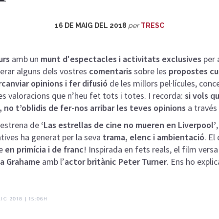
16 DE MAIG DEL 2018
per
TRESC
urs
amb un
munt d'espectacles i activitats exclusives
per 
erar alguns dels vostres
comentaris
sobre les
propostes cu
rcanviar opinions i fer difusió
de les millors pel·lícules, conc
s valoracions que n’heu fet tots i totes. I recorda:
si vols q
no t’oblidis de fer-nos arribar les teves opinions
a través
’estrena de
‘Las estrellas de cine no mueren en Liverpool’
tives ha generat per la seva
trama, elenc i ambientació
. El
re
en primícia i de franc
! Inspirada en fets reals, el film versa
ia Grahame
amb l’
actor britànic Peter Turner
. Ens ho expli