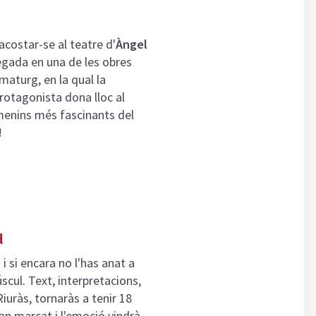
acostar-se al teatre d'
Àngel
gada en una de les obres
aturg, en la qual la
protagonista dona lloc al
menins més fascinants del
!
d
i si encara no l'has anat a
cul. Text, interpretacions,
Riuràs, tornaràs a tenir 18
an marcat i l'emoció vindrà