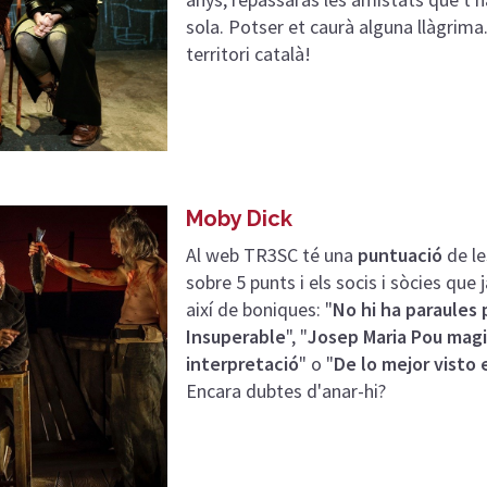
sola. Potser et caurà alguna llàgrima.
territori català!
Moby Dick
Al web TR3SC té una
puntuació
de le
sobre 5 punts i els socis i sòcies que 
així de boniques: "
No hi ha paraules 
Insuperable
", "
Josep Maria Pou magi
interpretació
" o "
De lo mejor visto
Encara dubtes d'anar-hi?