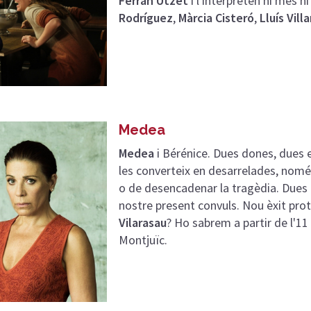
Ferran Utzet
i l'interpreten ni més 
Rodríguez
,
Màrcia Cisteró
,
Lluís Vill
Medea
Medea
i Bérénice. Dues dones, dues 
les converteix en desarrelades, només
o de desencadenar la tragèdia. Dues o
nostre present convuls. Nou èxit pro
Vilarasau
? Ho sabrem a partir de l'11 
Montjuïc.