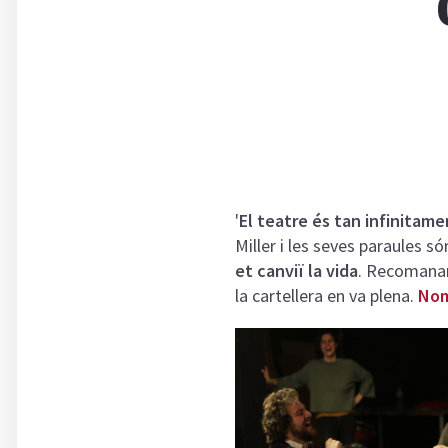
'
El teatre és tan infinitam
Miller i les seves paraules só
et canviï la vida
. Recomanar
la cartellera en va plena.
Nomé