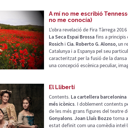
A mí no me escribió Tenness
no me conocía)
L'obra revelació de Fira Tàrrega 2016
La Seca Espai Brossa
fins a principis
Rosich
i
Cia. Roberto G. Alonso
, un 
Catalunya i a Espanya pel seu particu
caracteritzat per la fusió de la dansa 
una concepció escènica peculiar, imagi
El Llibertí
Contents.
La cartellera barcelonina
més icònics
. I doblement contents p
de les més grans figures del teatre 
Gonyalons
.
Joan Lluís Bozzo
torna a
estat definit com una comèdia intel·li