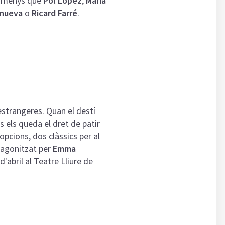
ni menys que
Pol López
,
Maria
anueva
o
Ricard Farré
.
estrangeres. Quan el destí
 els queda el dret de patir
pcions, dos clàssics per al
tagonitzat per
Emma
d'abril al Teatre Lliure de