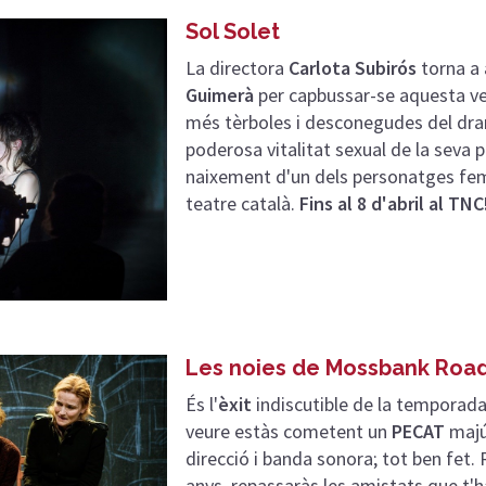
Sol Solet
La directora
Carlota Subirós
torna a 
Guimerà
per capbussar-se aquesta ve
més tèrboles i desconegudes del dram
poderosa vitalitat sexual de la seva 
naixement d'un dels personatges fe
teatre català.
Fins al 8 d'abril al TNC
Les noies de Mossbank Roa
És l'
èxit
indiscutible de la temporada 
veure estàs cometent un
PECAT
majús
direcció i banda sonora; tot ben fet. 
anys, repassaràs les amistats que t'h