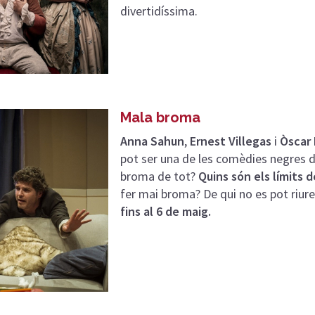
divertidíssima.
Mala broma
Anna Sahun
,
Ernest Villegas
i
Òscar
pot ser una de les comèdies negres d
broma de tot?
Quins són els límits 
fer mai broma? De qui no es pot riur
fins al 6 de maig.