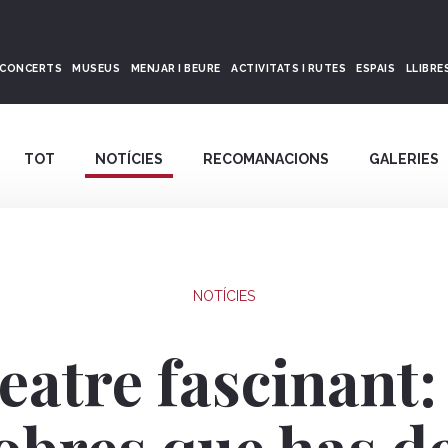
CONCERTS
MUSEUS
MENJAR I BEURE
ACTIVITATS I RUTES
ESPAIS
LLIBRE
TOT
NOTÍCIES
RECOMANACIONS
GALERIES
NOTÍCIES
eatre fascinant:
obres que has d