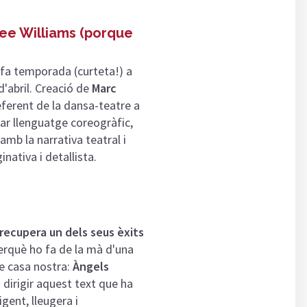
ee Williams (porque
 fa temporada (curteta!) a
 d'abril. Creació de
Marc
referent de la dansa-teatre a
lar llenguatge coreogràfic,
amb la narrativa teatral i
nativa i detallista.
 recupera un dels seus èxits
erquè ho fa de la mà d'una
de casa nostra:
Àngels
 dirigir aquest text que ha
gent, lleugera i