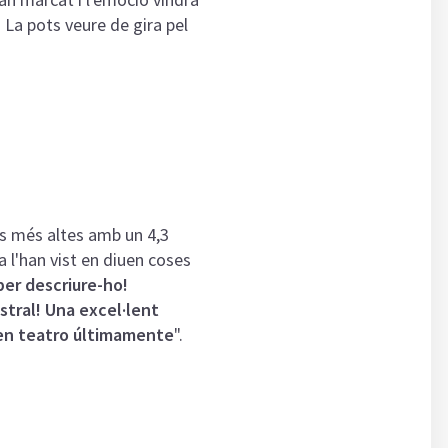
 La pots veure de gira pel
s més altes amb un 4,3
ja l'han vist en diuen coses
per descriure-ho!
stral! Una excel·lent
 en teatro últimamente
".