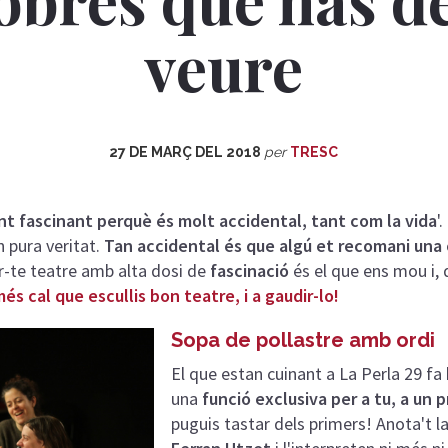
veure
27 DE MARÇ DEL 2018
per
TRESC
ent fascinant perquè és molt accidental, tant com la vida
'
n pura veritat.
Tan accidental és que algú et recomani una
-te teatre amb alta dosi de
fascinació
és el que ens mou i,
s cal que escullis bon teatre, i a gaudir-lo!
Sopa de pollastre amb ordi
El que estan cuinant a La Perla 29 fa 
una
funció exclusiva per a tu, a un 
puguis tastar dels primers! Anota't la