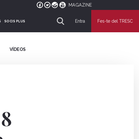
MAGAZINE
Entra
Fes-te del TRESC
S
SOCIS PLUS
VÍDEOS
 8
e