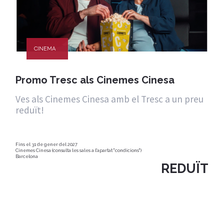
CINEMA
Promo Tresc als Cinemes Cinesa
Ves als Cinemes Cinesa amb el Tresc a un preu
reduït!
Fins el 31 de gener del 2027
Cinemes Cinesa (consulta les sales a l'apartat "condicions")
Barcelona
REDUÏT