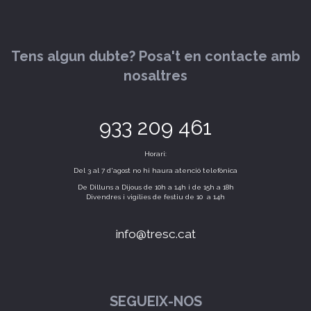
Tens algun dubte? Posa't en contacte amb
nosaltres
933 209 461
Horari:
Del 3 al 7 d'agost no hi haura atenció telefònica
De Dilluns a Dijous de 10h a 14h i de 15h a 18h
Divendres i vigílies de festiu de 10 a 14h
info@tresc.cat
SEGUEIX-NOS