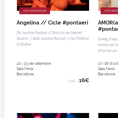
ARTS ESCÈNIQUES
ARTS ESC
Angelina // Cicle #pontaeri
AMOR(a
#pontae
De Justine Ruchat // Direcció de Gabriel
Alvarez // Amb Justine Ruchat // Cia Théâtre
Enmig d'aque
EnQuête
només en l'a
afrontar un 
22 i 23 de setembre
17 i 18 d'oc
Sala Fènix
Sala Fènix
Barcelona
Barcelona
16€
20€