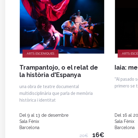
ARTS ESCÈNIQUES
ARTS ESC
Trampantojo, o el relat de
Iaia: m
la història d'Espanya
"Al pasado s
primero se t
una obra de teatre documental
multidisciplinària que parla de memòria
històrica i identitat
Del 9 al 13 de desembre
Del 16 al 
Sala Fènix
Sala Fènix
Barcelona
Barcelona
16€
20€