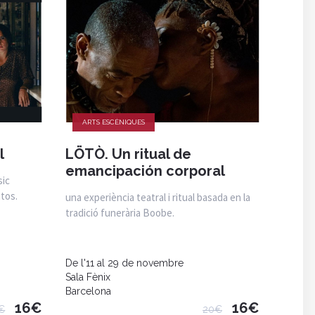
ARTS ESCÈNIQUES
l
LÖTÒ. Un ritual de
emancipación corporal
sic
tos.
una experiència teatral i ritual basada en la
tradició funerària Boobe.
De l'11 al 29 de novembre
Sala Fènix
Barcelona
16€
16€
€
20€