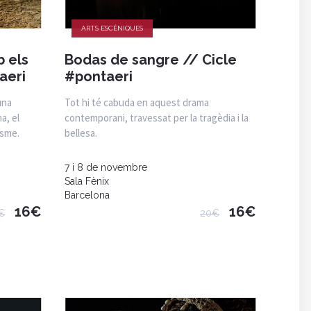
ARTS ESCÈNIQUES
 els
Bodas de sangre // Cicle
aeri
#pontaeri
una
Tot hi té cabuda en aquest drama
a, el
contemporani, travessat per la tragèdia i la
isme.
bellesa.
7 i 8 de novembre
Sala Fènix
Barcelona
16€
16€
€
20€