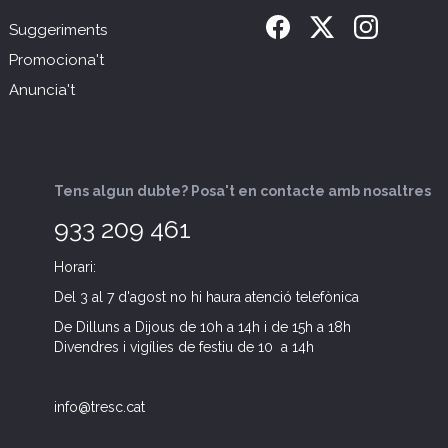
Suggeriments
Promociona't
Anuncia't
Tens algun dubte? Posa't en contacte amb nosaltres
933 209 461
Horari:
Del 3 al 7 d'agost no hi haura atenció telefònica
De Dilluns a Dijous de 10h a 14h i de 15h a 18h
Divendres i vigílies de festiu de 10 a 14h
info@tresc.cat