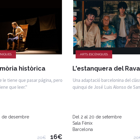
ÈNIQUES
ARTS ESCÈNIQUES
emòria històrica
L'estanquera del Rava
e le tiene que pasar página, pero
Una adaptació barcelonina del clàs
iene que leer."
quinqui de José Luis Alonso de San
20 de desembre
Del 2 al 20 de setembre
Sala Fènix
Barcelona
16€
20€
20