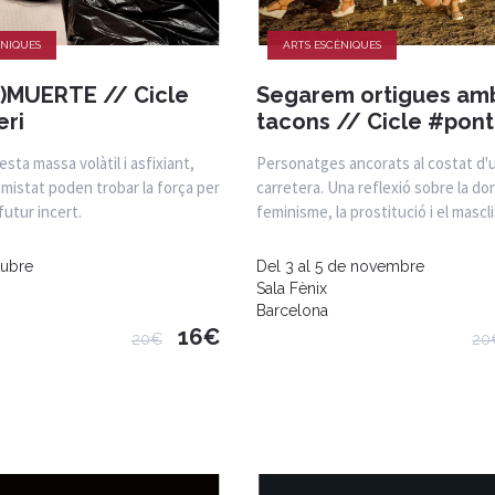
ÈNIQUES
ARTS ESCÈNIQUES
)MUERTE // Cicle
Segarem ortigues amb
ri
tacons // Cicle #pont
sta massa volàtil i asfixiant,
Personatges ancorats al costat d'
mistat poden trobar la força per
carretera. Una reflexió sobre la don
futur incert.
feminisme, la prostitució i el mascl
tubre
Del 3 al 5 de novembre
Sala Fènix
Barcelona
16€
20€
20