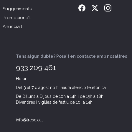
Suggeriments
Promociona't
Anuncia't
Tens algun dubte? Posa't en contacte amb nosaltres
933 209 461
Horari:
Del 3 al 7 d'agost no hi haura atenció telefònica
De Dilluns a Dijous de 10h a 14h i de 15h a 18h
Divendres i vigílies de festiu de 10 a 14h
info@tresc.cat