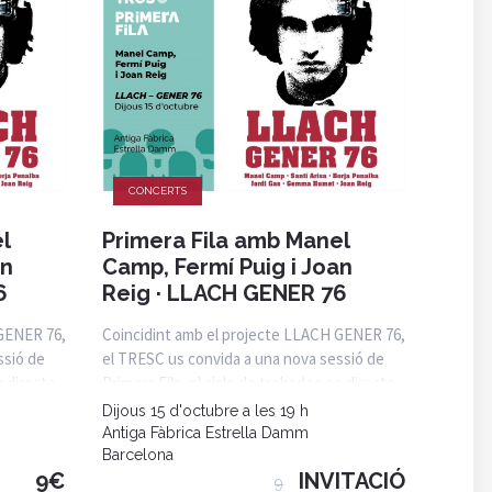
CONCERTS
l
Primera Fila amb Manel
an
Camp, Fermí Puig i Joan
6
Reig · LLACH GENER 76
 GENER 76,
Coincidint amb el projecte LLACH GENER 76,
ssió de
el TRESC us convida a una nova sessió de
n directe
Primera Fila, el cicle de trobades en directe
Dijous 15 d'octubre a les 19 h
Antiga Fàbrica Estrella Damm
Barcelona
9€
INVITACIÓ
9