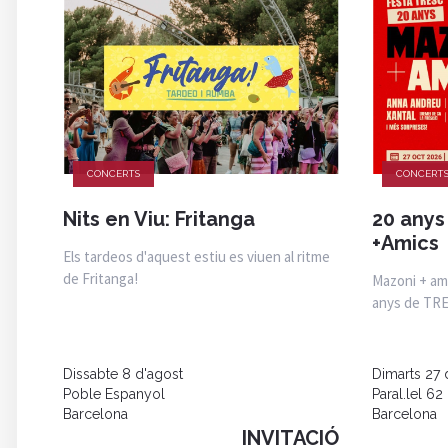
CONCERTS
CONCERT
Nits en Viu: Fritanga
20 anys
+Amics
Els tardeos d'aquest estiu es viuen al ritme
de Fritanga!
Mazoni + ami
anys de TR
Dissabte 8 d'agost
Dimarts 27 
Poble Espanyol
Paral.lel 62
Barcelona
Barcelona
INVITACIÓ