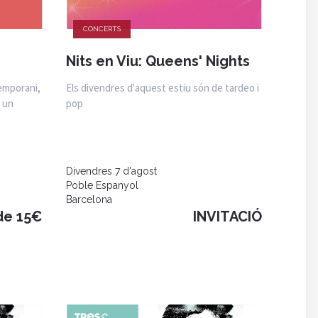
CONCERTS
Nits en Viu: Queens' Nights
temporani,
Els divendres d'aquest estiu són de tardeo i
n un
pop
Divendres 7 d'agost
Poble Espanyol
Barcelona
de 15€
INVITACIÓ