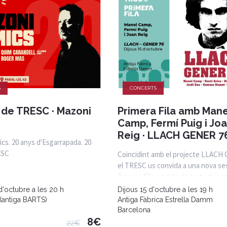
S
CONCERTS
 de TRESC · Mazoni
Primera Fila amb Mane
Camp, Fermí Puig i Jo
Reig · LLACH GENER 7
cs. 20 anys d'Esgarrapada. 20
ESC
Coincidint amb el projecte LLACH
el TRESC us convida a una nova se
Primera Fila, el cicle de trobades e
d'octubre a les 20 h
Dijous 15 d'octubre a les 19 h
 (antiga BARTS)
Antiga Fàbrica Estrella Damm
Barcelona
8€
22€