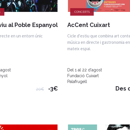
S
CONCERTS
viu al Poble Espanyol
AcCent Cuixart
irecte en un entorn únic
Cicle d'estiu que combina art con
música en directe i gastronomia e
mateix espai.
'agost
Del 1 al 22 d'agost
nyol
Fundació Cuixart
Palafrugell
-3€
Des 
20€