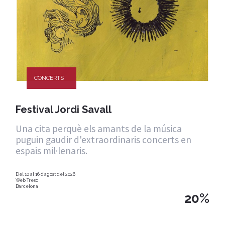
CONCERTS
Festival Jordi Savall
Una cita perquè els amants de la música
puguin gaudir d'extraordinaris concerts en
espais mil·lenaris.
Del 10 al 16 d'agost del 2026
Web Tresc
Barcelona
20%