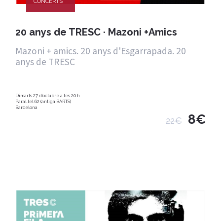
CONCERTS
20 anys de TRESC · Mazoni +Amics
Mazoni + amics. 20 anys d'Esgarrapada. 20
anys de TRESC
Dimarts 27 d'octubre a les 20 h
Paral.lel 62 (antiga BARTS)
Barcelona
8€
22€