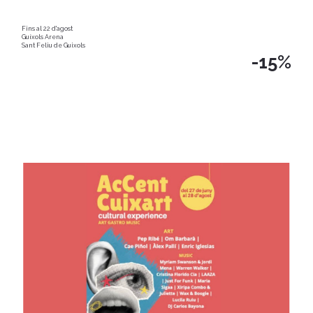
Fins al 22 d'agost
Guíxols Arena
Sant Feliu de Guixols
-15%