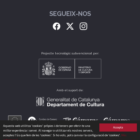
SEGUEIX-NOS
Projecte tecnològic subvencionat per:
Amb el suport de:
Aquesta web utilitza 'cookies' pròpies i de tercers per oferir-te una
Accepta
millor experiència i servei. Al navegar o utilitzar els nostres serveis,
acceptes l'ús que fem de les 'cookies'. Si ho vols, pots canviar la configuració de 'cookies'.
Més
informació
CLUB CATALÀ DE CULTURA, S.L. B64175235 CARRER PERÚ, 186 - 08020 - BARCELONA