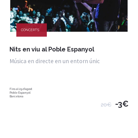
CONCERTS
Nits en viu al Poble Espanyol
Música en directe en un entorn únic
Fins al 29 d'agost
Poble Espanyol
Barcelona
-3€
20€