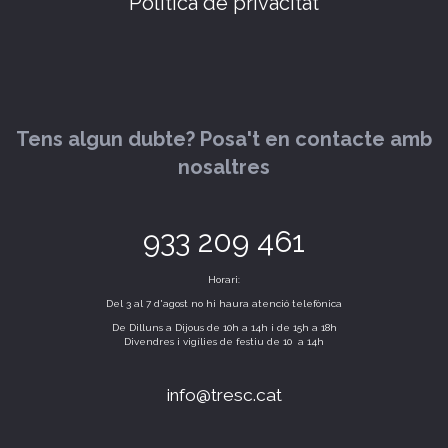
Política de privacitat
Tens algun dubte? Posa't en contacte amb
nosaltres
933 209 461
Horari:
Del 3 al 7 d'agost no hi haura atenció telefònica
De Dilluns a Dijous de 10h a 14h i de 15h a 18h
Divendres i vigílies de festiu de 10 a 14h
info@tresc.cat