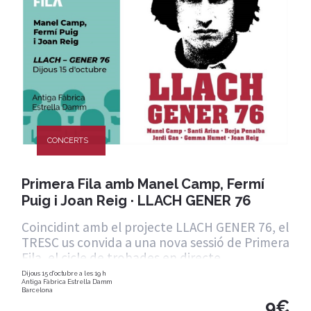
CONCERTS
Primera Fila amb Manel Camp, Fermí
Puig i Joan Reig · LLACH GENER 76
Coincidint amb el projecte LLACH GENER 76, el
TRESC us convida a una nova sessió de Primera
Fila, el cicle de trobades en directe
Dijous 15 d'octubre a les 19 h
Antiga Fàbrica Estrella Damm
Barcelona
9€