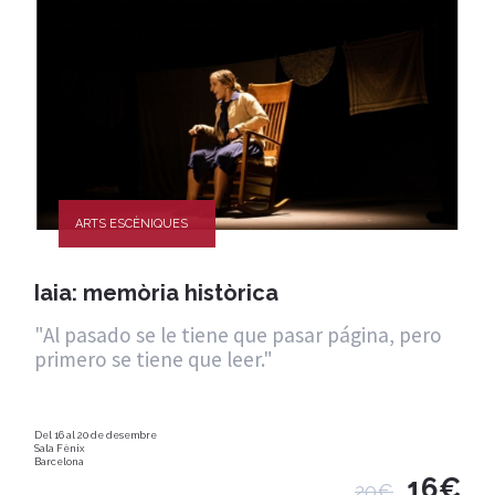
ARTS ESCÈNIQUES
Iaia: memòria històrica
"Al pasado se le tiene que pasar página, pero
primero se tiene que leer."
Del 16 al 20 de desembre
Sala Fènix
Barcelona
16€
20€