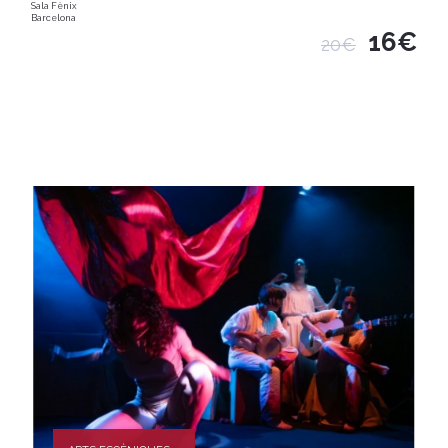
Sala Fènix
Barcelona
16€
20€