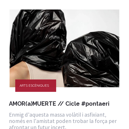
ARTS ESCÈNIQUES
AMOR(a)MUERTE // Cicle #pontaeri
Enmig d'aquesta massa volàtil i asfixiant,
només en l'amistat poden trobar la força per
afrontar un futur incert.