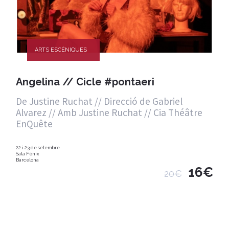
ARTS ESCÈNIQUES
Angelina // Cicle #pontaeri
De Justine Ruchat // Direcció de Gabriel
Alvarez // Amb Justine Ruchat // Cia Théâtre
EnQuête
22 i 23 de setembre
Sala Fènix
Barcelona
16€
20€