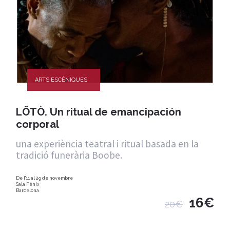
ARTS ESCÈNIQUES
LÖTÒ. Un ritual de emancipación
corporal
una experiència teatral i ritual basada en la
tradició funerària Boobe.
De l'11 al 29 de novembre
Sala Fènix
Barcelona
16€
20€