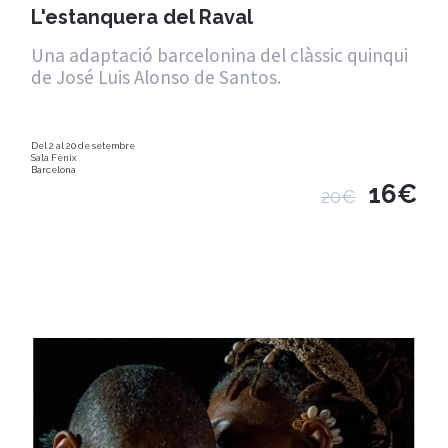
L'estanquera del Raval
Una adaptació barcelonina del clàssic quinqui
de José Luis Alonso de Santos.
Del 2 al 20 de setembre
Sala Fènix
Barcelona
16€
20€