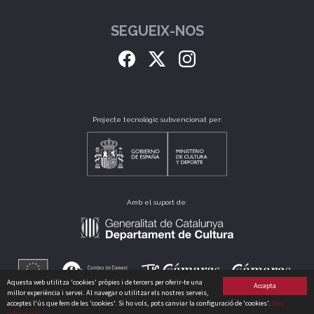
SEGUEIX-NOS
Projecte tecnològic subvencionat per:
Amb el suport de:
Aquesta web utilitza 'cookies' pròpies i de tercers per oferir-te una
Accepta
millor experiència i servei. Al navegar o utilitzar els nostres serveis,
acceptes l'ús que fem de les 'cookies'. Si ho vols, pots canviar la configuració de 'cookies'.
Més
informació
CLUB CATALÀ DE CULTURA, S.L. B64175235 CARRER PERÚ, 186 - 08020 - BARCELONA