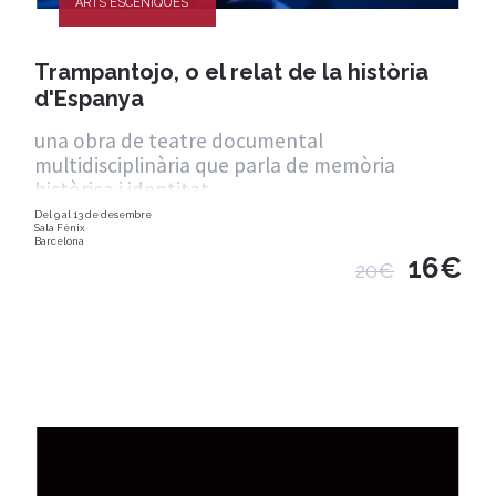
ARTS ESCÈNIQUES
Trampantojo, o el relat de la història
d'Espanya
una obra de teatre documental
multidisciplinària que parla de memòria
històrica i identitat
Del 9 al 13 de desembre
Sala Fènix
Barcelona
16€
20€