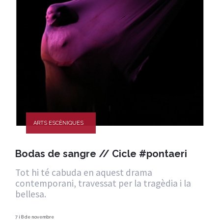
ARTS ESCÈNIQUES
Bodas de sangre // Cicle #pontaeri
Tot hi té cabuda en aquest drama
contemporani, travessat per la tragèdia i la
bellesa.
7 i 8 de novembre