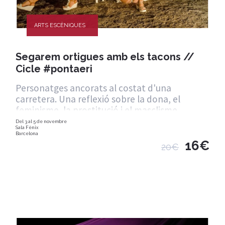
ARTS ESCÈNIQUES
Segarem ortigues amb els tacons //
Cicle #pontaeri
Personatges ancorats al costat d'una
carretera. Una reflexió sobre la dona, el
feminisme, la prostitució i el masclisme.
Del 3 al 5 de novembre
Sala Fènix
Barcelona
16€
20€