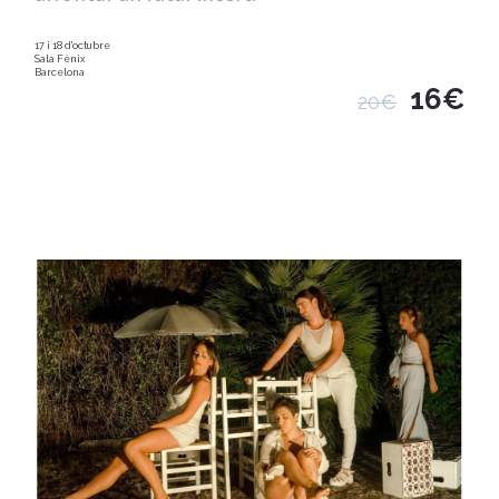
17 i 18 d'octubre
Sala Fènix
Barcelona
16€
20€