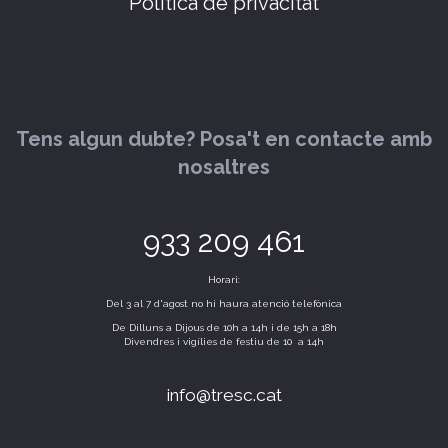
Política de privacitat
Tens algun dubte? Posa't en contacte amb
nosaltres
933 209 461
Horari:
Del 3 al 7 d'agost no hi haura atenció telefònica
De Dilluns a Dijous de 10h a 14h i de 15h a 18h
Divendres i vigílies de festiu de 10 a 14h
info@tresc.cat