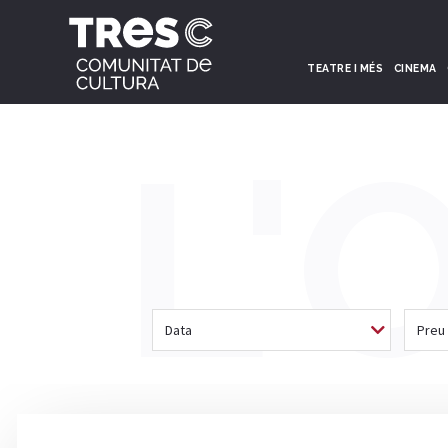
TEATRE I MÉS
CINEMA
L'
Data
Preu