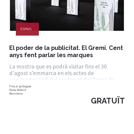
ESPAIS
El poder de la publicitat. El Gremi. Cent
anys fent parlar les marques
La mostra que es podrà visitar fins el 30
d'agost s'emmarca en els actes de
commemoració del centenari del Gremi de
Publicitat, Co
Fins al 30 d'agost
Palau Robert
Barcelona
GRATUÏT