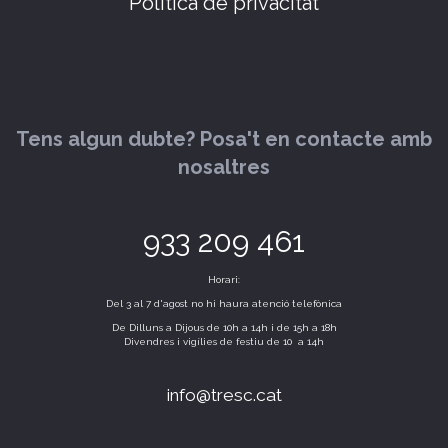
Política de privacitat
Tens algun dubte? Posa't en contacte amb
nosaltres
933 209 461
Horari:
Del 3 al 7 d'agost no hi haura atenció telefònica
De Dilluns a Dijous de 10h a 14h i de 15h a 18h
Divendres i vigílies de festiu de 10 a 14h
info@tresc.cat