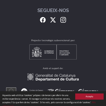
SEGUEIX-NOS
Projecte tecnològic subvencionat per:
Amb el suport de:
Aquesta web utilitza 'cookies' pròpies i de tercers per oferir-te una
Accepta
millor experiència i servei. Al navegar o utilitzar els nostres serveis,
acceptes l'ús que fem de les 'cookies'. Si ho vols, pots canviar la configuració de 'cookies'.
Més
informació
CLUB CATALÀ DE CULTURA, S.L. B64175235 CARRER PERÚ, 186 - 08020 - BARCELONA