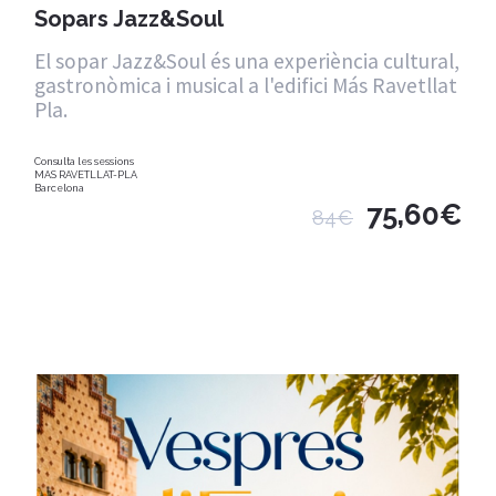
Sopars Jazz&Soul
El sopar Jazz&Soul és una experiència cultural,
gastronòmica i musical a l'edifici Más Ravetllat
Pla.
Consulta les sessions
MAS RAVETLLAT-PLA
Barcelona
75,60€
84€