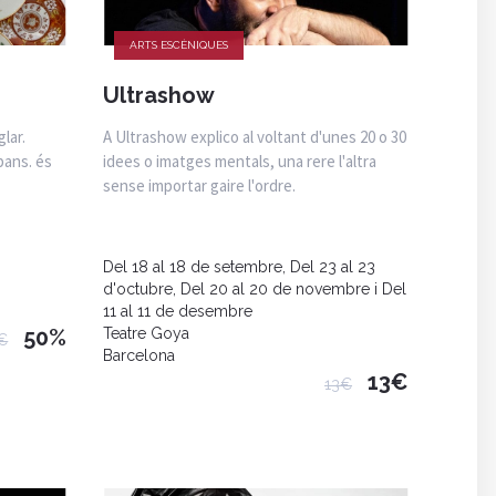
ARTS ESCÈNIQUES
Ultrashow
lar.
A Ultrashow explico al voltant d'unes 20 o 30
bans. és
idees o imatges mentals, una rere l'altra
sense importar gaire l'ordre.
Del 18 al 18 de setembre, Del 23 al 23
d'octubre, Del 20 al 20 de novembre i Del
11 al 11 de desembre
50%
Teatre Goya
€
Barcelona
13€
13€