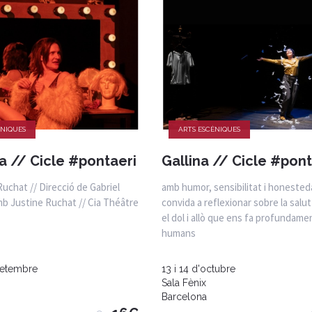
ÈNIQUES
ARTS ESCÈNIQUES
a // Cicle #pontaeri
Gallina // Cicle #pont
uchat // Direcció de Gabriel
amb humor, sensibilitat i honested
mb Justine Ruchat // Cia Théâtre
convida a reflexionar sobre la salu
el dol i allò que ens fa profundame
humans
setembre
13 i 14 d'octubre
Sala Fènix
Barcelona