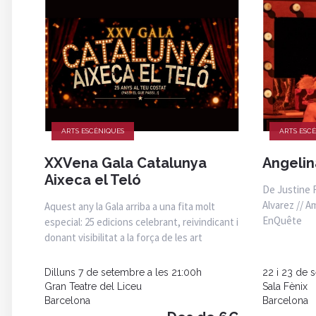
ARTS ESCÈNIQUES
ARTS ESC
XXVena Gala Catalunya
Angelin
Aixeca el Teló
De Justine R
Alvarez // A
Aquest any la Gala arriba a una fita molt
EnQuête
especial: 25 edicions celebrant, reivindicant i
donant visibilitat a la força de les art
Dilluns 7 de setembre a les 21:00h
22 i 23 de 
Gran Teatre del Liceu
Sala Fènix
Barcelona
Barcelona