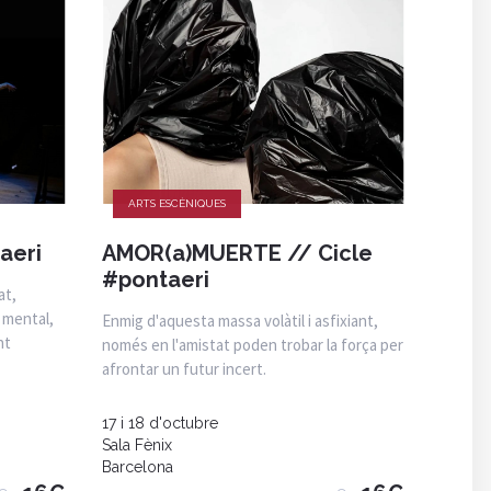
ARTS ESCÈNIQUES
aeri
AMOR(a)MUERTE // Cicle
#pontaeri
at,
t mental,
Enmig d'aquesta massa volàtil i asfixiant,
nt
només en l'amistat poden trobar la força per
afrontar un futur incert.
17 i 18 d'octubre
Sala Fènix
Barcelona