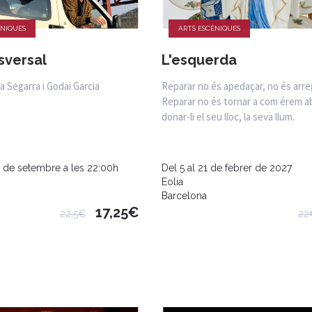
ÈNIQUES
ARTS ESCÈNIQUES
sversal
L'esquerda
a Segarra i Godai Garcia
Reparar no és apedaçar, no és arreg
Reparar no és tornar a com érem a
donar-li el seu lloc, la seva llum.
 de setembre a les 22:00h
Del 5 al 21 de febrer de 2027
Eolia
Barcelona
17,25€
22,5€
22