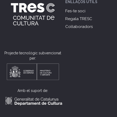
ENLLAÇOS ÚTILS
Fes-te soci
Regala TRESC
Col·laboradors
Projecte tecnològic subvencionat
per:
Amb el suport de: