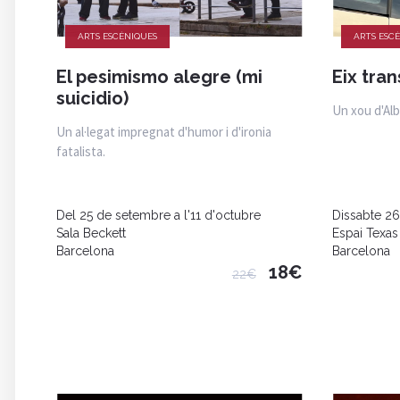
ARTS ESCÈNIQUES
ARTS ESC
El pesimismo alegre (mi
Eix tran
suicidio)
Un xou d'Alb
Un al·legat impregnat d'humor i d'ironia
fatalista.
Del 25 de setembre a l'11 d'octubre
Dissabte 26
Sala Beckett
Espai Texas
Barcelona
Barcelona
18€
22€