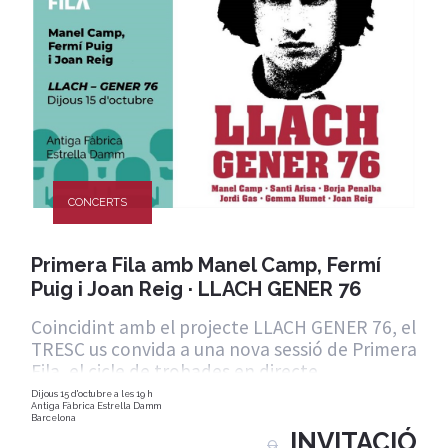
CONCERTS
Primera Fila amb Manel Camp, Fermí
Puig i Joan Reig · LLACH GENER 76
Coincidint amb el projecte LLACH GENER 76, el
TRESC us convida a una nova sessió de Primera
Fila, el cicle de trobades en directe
Dijous 15 d'octubre a les 19 h
Antiga Fàbrica Estrella Damm
Barcelona
INVITACIÓ
9