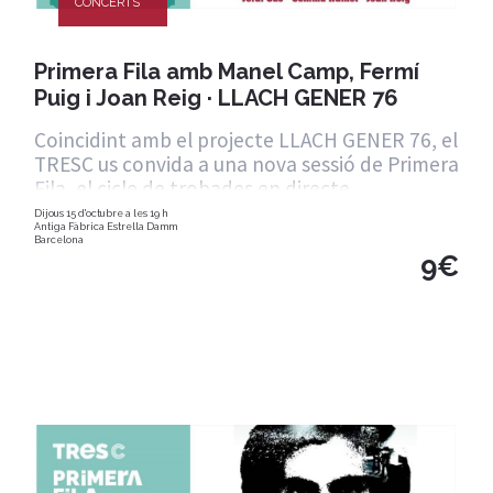
CONCERTS
Primera Fila amb Manel Camp, Fermí
Puig i Joan Reig · LLACH GENER 76
Coincidint amb el projecte LLACH GENER 76, el
TRESC us convida a una nova sessió de Primera
Fila, el cicle de trobades en directe
Dijous 15 d'octubre a les 19 h
Antiga Fàbrica Estrella Damm
Barcelona
9€