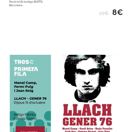
Paral.lel 62 (antiga BARTS)
Barcelona
8€
22€