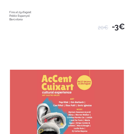
Fins al 29 d'agost
Poble Espanyol
Barcelona
-3€
20€