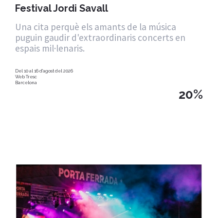
Festival Jordi Savall
Una cita perquè els amants de la música
puguin gaudir d'extraordinaris concerts en
espais mil·lenaris.
Del 10 al 16 d'agost del 2026
Web Tresc
Barcelona
20%