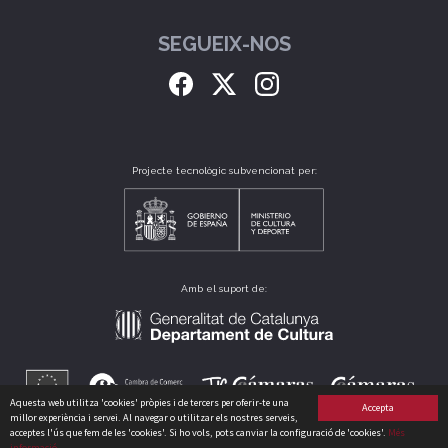
SEGUEIX-NOS
Projecte tecnològic subvencionat per:
Amb el suport de:
Aquesta web utilitza 'cookies' pròpies i de tercers per oferir-te una
Accepta
millor experiència i servei. Al navegar o utilitzar els nostres serveis,
acceptes l'ús que fem de les 'cookies'. Si ho vols, pots canviar la configuració de 'cookies'.
Més
informació
CLUB CATALÀ DE CULTURA, S.L. B64175235 CARRER PERÚ, 186 - 08020 - BARCELONA