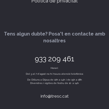
Política de privacitat
Tens algun dubte? Posa't en contacte amb
nosaltres
933 209 461
Horari:
Del 3 al 7 d'agost no hi haura atenció telefònica
De Dilluns a Dijous de 10h a 14h i de 15h a 18h
Divendres i vigílies de festiu de 10 a 14h
info@tresc.cat