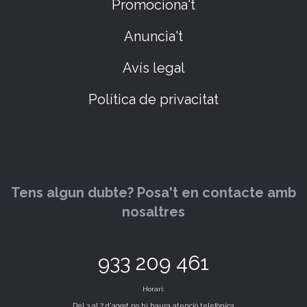
Promociona't
Anuncia't
Avís legal
Política de privacitat
Tens algun dubte? Posa't en contacte amb
nosaltres
933 209 461
Horari:
Del 3 al 7 d'agost no hi haura atenció telefònica