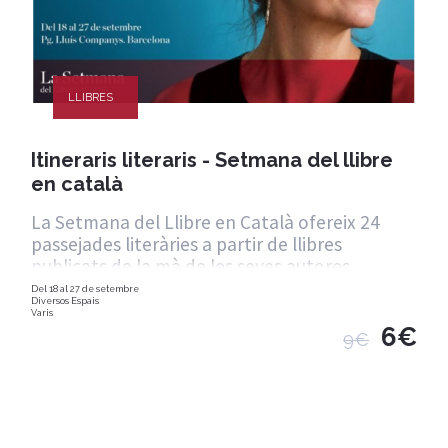
LLIBRES
Itineraris literaris - Setmana del llibre
en català
La Setmana del Llibre en Català ofereix 24
passejades literàries a partir de llibres
publicats de la mà de les seves autores.
Del 18 al 27 de setembre
Diversos Espais
Varis
6€
9€