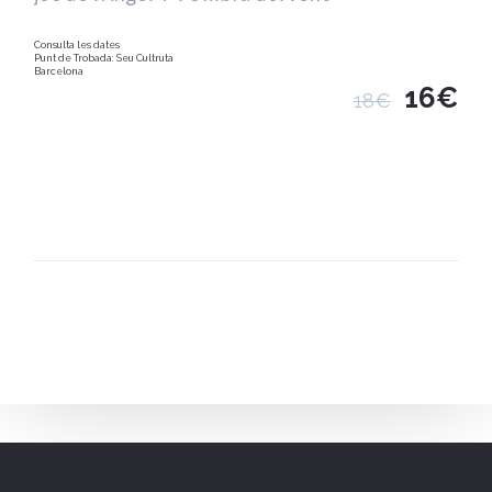
Consulta les dates
Punt de Trobada: Seu Cultruta
Barcelona
16€
18€