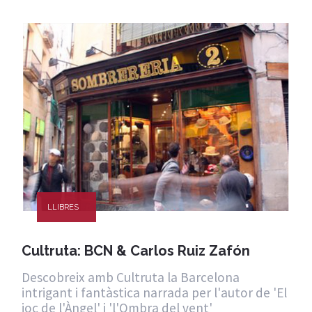
LLIBRES
Cultruta: BCN & Carlos Ruiz Zafón
Descobreix amb Cultruta la Barcelona
intrigant i fantàstica narrada per l'autor de 'El
joc de l'Àngel' i 'l'Ombra del vent'