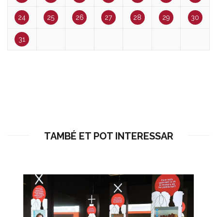
24
25
26
27
28
29
30
31
TAMBÉ ET POT INTERESSAR