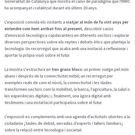
Generalitat de Catalunya que mostra el canvi de paradigma que l'MWC
ha acompanyat i catalitzat durant els últims 20 anys.
L'exposició convida els visitants a
viatjar al món de fa vint anys per
entendre com hem arribat fins al present
, descobrir casos
d'innovació tecnològica capdavantera en diferents sectors i explorar
diverses perspectives sobre els reptes i debats ètics que planteja la
tecnologia. Un recorregut que acaba amb una invitació a reflexionar i
aportar la pròpia visió sobre el futur.
La mostra s'estructura en
tres grans blocs
: un primer viatge pel món
abans i després de la connectivitat mòbil; un recorregut per
exemples reals de com el núvol, la connectivitat i les dades
transformen sectors com la mobilitat, la banca, l'agricultura, la salut o
les experiències digitals; i, finalment, una àgora digital amb
testimonis i una instal·lació participativa sobre el futur.
L'exposició es complementa amb una agenda d'activitats obertes a la
ciutadania ¿taules de debat, xerrades d'experts i tallers familiars¿
sobre la relació entre tecnologia i societat.