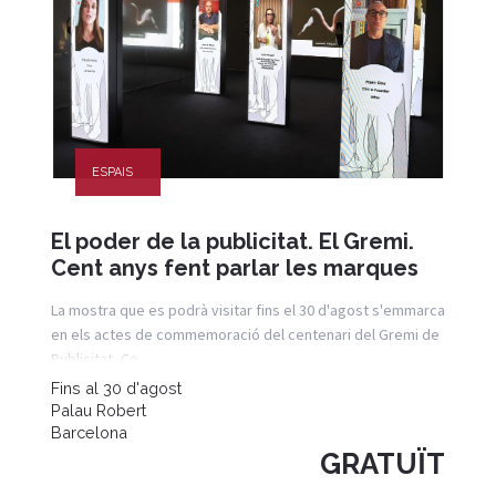
ESPAIS
El poder de la publicitat. El Gremi.
Cent anys fent parlar les marques
La mostra que es podrà visitar fins el 30 d'agost s'emmarca
en els actes de commemoració del centenari del Gremi de
Publicitat, Co
Fins al 30 d'agost
Palau Robert
Barcelona
GRATUÏT