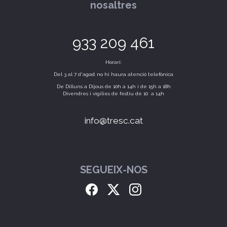
nosaltres
933 209 461
Horari:
Del 3 al 7 d'agost no hi haura atenció telefònica
De Dilluns a Dijous de 10h a 14h i de 15h a 18h
Divendres i vigílies de festiu de 10 a 14h
info@tresc.cat
SEGUEIX-NOS