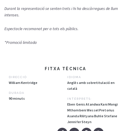
Durant la representació se senten trets i hi ha descàrregues de llum
intenses.
Espectacle recomanat per a tots els públics.
*Promoció limitada
FITXA TÈCNICA
DIRECCIÓ
IDIOMA
William Kentridge
Anglès amb sobretitulació en
català
DURADA
90 minuts
INTÈRPRETS:
Eben Genis Atandwa Kani Mongi
Mthombeni Wessel Pretorius
Asanda Rilityana Buhle Stefane
Jennifer Steyn