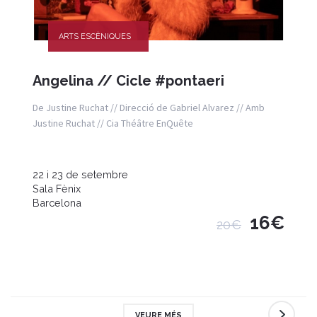
ARTS ESCÈNIQUES
Angelina // Cicle #pontaeri
De Justine Ruchat // Direcció de Gabriel Alvarez // Amb
Justine Ruchat // Cia Théâtre EnQuête
22 i 23 de setembre
Sala Fènix
Barcelona
16€
20€
VEURE MÉS