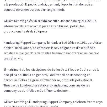
a la producció. El públic tindrà, per tant, l'oportunitat de revisar
aquesta obra mestra des d'un angle inèdit.
William Kentridge és un artista nascut a Johannesburg el 1955. És
internacionalment aclamat pels seus dibuixos, pel·lícules,
produccions teatrals i d'òpera.
Handspring Puppet Company, fundada a Sud-àfrica el 1981 per Adrian
Kohler i Basil Jones, ha establert la seva signatura d'excel·lència
artística mitjançant l'ús de titelles finament elaborats en un context
teatral en viu.
El matrimoni de les disciplines de Belles Arts i Teatre és al cor de la
disciplina del titella en general, i del treball de Handspring en
particular. L'obra de gran èxit War horse, produïda pel National
Theatre de Londres, ha establert Handspring com una de les
companyies de titelles més influents del món.
William Kentridge i Handspring Puppet Company celebren trenta anys
de col·laboració amb
Faustus in Africa!