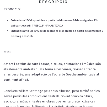
DESCRIPCIÓ
PROMOCIÓ:
Entrades a 15€ disponibles a partir del dimecres 14 de maig a les 12h
aplicant el codi: TRESC15*
- FINALITZADA
Entrades amb un 20% de descompte disponibles a partir del dimecres 7
de maig a les 15h.
*****
Actors i actrius de carn i ossos, titelles, animacions i música són
els elements amb els quals torna a l'escenari, revisada trenta
anys després, una adaptació de l'obra de Goethe ambientada al
continent africà.
Coneixem William Kentridge pels seus dibuixos, però també per les
seves pel·lícules i produccions teatrals. Sovint combina dibuix,
escriptura, música i teatre en obres que reinterpreten clàssics i
exploren la política, la literatura i la història. Handspring Puppet