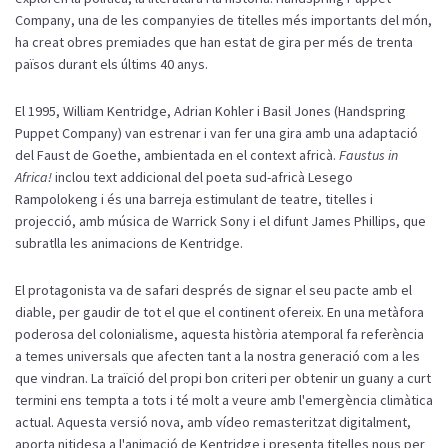
Company, una de les companyies de titelles més importants del món,
ha creat obres premiades que han estat de gira per més de trenta
països durant els últims 40 anys.
El 1995, William Kentridge, Adrian Kohler i Basil Jones (Handspring
Puppet Company) van estrenar i van fer una gira amb una adaptació
del Faust de Goethe, ambientada en el context africà.
Faustus in
Africa!
inclou text addicional del poeta sud-africà Lesego
Rampolokeng i és una barreja estimulant de teatre, titelles i
projecció, amb música de Warrick Sony i el difunt James Phillips, que
subratlla les animacions de Kentridge.
El protagonista va de safari després de signar el seu pacte amb el
diable, per gaudir de tot el que el continent ofereix. En una metàfora
poderosa del colonialisme, aquesta història atemporal fa referència
a temes universals que afecten tant a la nostra generació com a les
que vindran. La traïció del propi bon criteri per obtenir un guany a curt
termini ens tempta a tots i té molt a veure amb l'emergència climàtica
actual. Aquesta versió nova, amb vídeo remasteritzat digitalment,
aporta nitidesa a l'animació de Kentridge i presenta titelles nous per