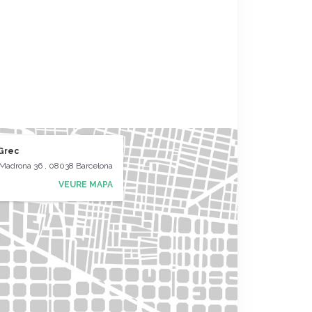
Grec
Madrona 36 , 08038 Barcelona
VEURE MAPA