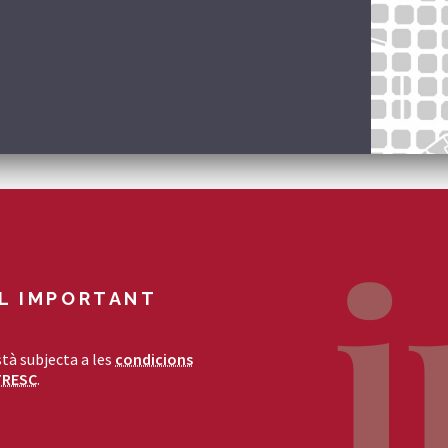
L IMPORTANT
tà subjecta a les
condicions
TRESC
.