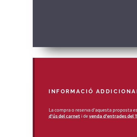
INFORMACIÓ ADDICIONA
La compra o reserva d'aquesta proposta es
d'ús del carnet
i de
venda d'entrades del 