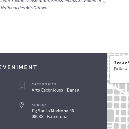
ionaal Theater Amsterdam, Festspielhaus St. Pölten (AT),
e National des Arts Ottawa.
Teatre 
DEVENIMENT
Pg Santa 
CATEGORIES
Arts Escèniques
Dansa
ADREÇA
Pg Santa Madrona 36
08038 - Barcelona