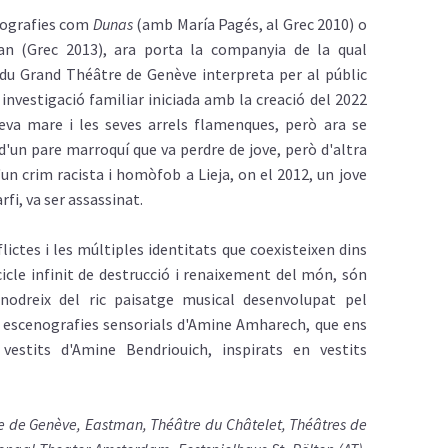
eografies com
Dunas
(amb María Pagés, al Grec 2010) o
n (Grec 2013), ara porta la companyia de la qual
t du Grand Théâtre de Genève interpreta per al públic
investigació familiar iniciada amb la creació del 2022
seva mare i les seves arrels flamenques, però ara se
 d'un pare marroquí que va perdre de jove, però d'altra
n crim racista i homòfob a Lieja, on el 2012, un jove
fi, va ser assassinat.
nflictes i les múltiples identitats que coexisteixen dins
icle infinit de destrucció i renaixement del món, són
nodreix del ric paisatge musical desenvolupat pel
s escenografies sensorials d'Amine Amharech, que ens
vestits d'Amine Bendriouich, inspirats en vestits
e de Genève, Eastman, Théâtre du Châtelet, Théâtres de