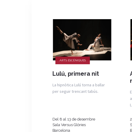
ARTS ESCÈNIQUES
Lulú, primera nit
La hipnòtica Lulú torna a ballar
per seguir trencant tabús.
E
a
L
Del 8 al 13 de desembre
2
Sala Versus Glòries
S
Barcelona
B