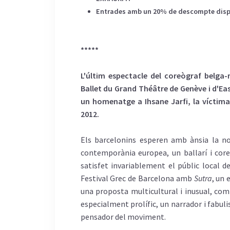
Entrades amb un 20% de descompte disponi
*****
L'últim espectacle del coreògraf belga-m
Ballet du Grand Théâtre de Genève i d'E
un homenatge a Ihsane Jarfi, la víctima
2012.
Els barcelonins esperen amb ànsia la no
contemporània europea, un ballarí i cor
satisfet invariablement el públic local d
Festival Grec de Barcelona amb
Sutra
, un 
una proposta multicultural i inusual, com
especialment prolífic, un narrador i fabuli
pensador del moviment.