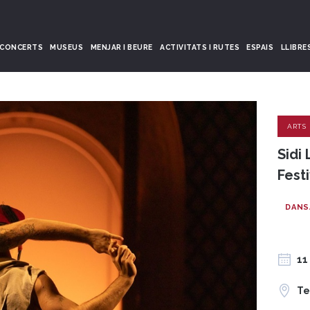
CONCERTS
MUSEUS
MENJAR I BEURE
ACTIVITATS I RUTES
ESPAIS
LLIBRE
ARTS
Sidi
Fest
DANS
11
Te