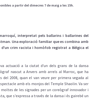
bles a partir del dimecres 7 de maig a les 15h.
arroquí, interpretat pels ballarins i ballarines del
astman. Una exploració familiar que es combina amb
 d'un crim racista i homòfob registrat a Bèlgica el
va actuació a la ciutat d'un dels grans de la dansa
eògraf nascut a Anvers amb arrels al Marroc, que ha
es del 2008, quan el van veure per primera vegada al
espectacle amb els monjos del Temple Shaolin. Va ser
 moltes de les signades per un coreògraf innovador i
sta, que s'expressa a través de la dansa i és gairebé un