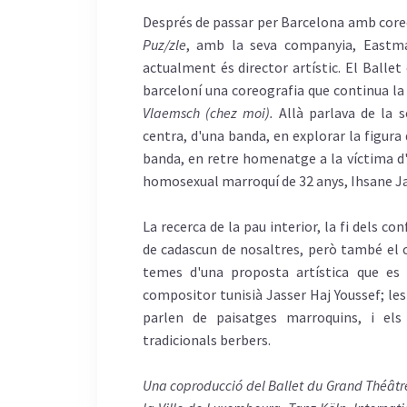
Després de passar per Barcelona amb cor
Puz/zle
, amb la seva companyia, Eastma
actualment és director artístic. El Balle
barceloní una coreografia que continua la 
Vlaemsch (chez moi).
Allà parlava de la 
centra, d'una banda, en explorar la figura
banda, en retre homenatge a la víctima d'u
homosexual marroquí de 32 anys, Ihsane Jar
La recerca de la pau interior, la fi dels co
de cadascun de nosaltres, però també el c
temes d'una proposta artística que es 
compositor tunisià Jasser Haj Youssef; le
parlen de paisatges marroquins, i els 
tradicionals berbers.
Una coproducció del Ballet du Grand Théâtr