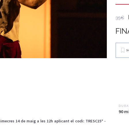
35€
FIN
M
DURA
90 m
dimecres 14 de maig a les 12h aplicant el codi: TRESC15* -