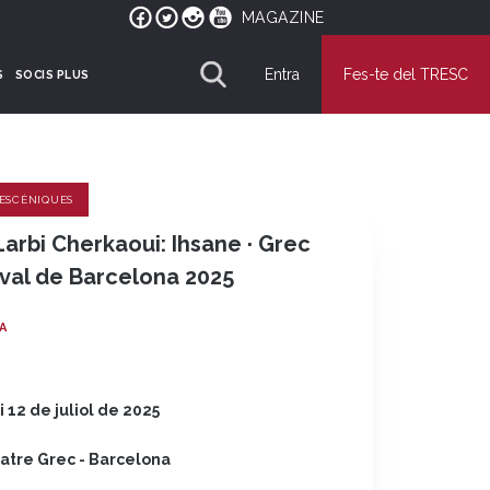
MAGAZINE
Entra
Fes-te del TRESC
S
SOCIS PLUS
 ESCÈNIQUES
 Larbi Cherkaoui: Ihsane · Grec
ival de Barcelona 2025
A
 i 12 de juliol de 2025
atre Grec - Barcelona