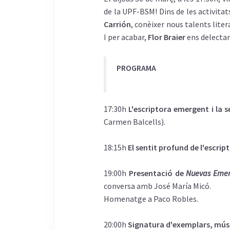
de la UPF-BSM! Dins de les activita
Carrión
, conèixer nous talents lite
I per acabar,
Flor Braier
ens delectarà
PROGRAMA
17:30h
L'escriptora emergent i la 
Carmen Balcells).
18:15h
El sentit profund de l'escrip
19:00h
Presentació de
Nuevas Emer
conversa amb José María Micó.
Homenatge a Paco Robles.
20:00h
Signatura d'exemplars, músi