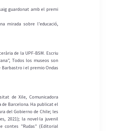
assaig guardonat amb el premi
na mirada sobre l'educació,
terària de la UPF-BSM. Escriu
rana", Todos los museos son
de Barbastro i el premio Ondas
sitat de Xile, Comunicadora
a de Barcelona. Ha publicat el
ra del Gobierno de Chile; les
s, 2021); la novel·la juvenil
de contes "Rudas" (Editorial