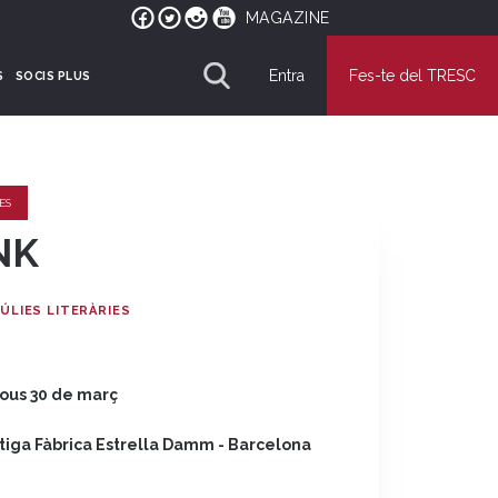
MAGAZINE
Entra
Fes-te del TRESC
S
SOCIS PLUS
ES
NK
ÚLIES LITERÀRIES
jous 30 de març
tiga Fàbrica Estrella Damm - Barcelona