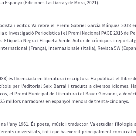
 Espanya (Ediciones Lastiarra y de Mora, 2021).
odista i editor. Va rebre el Premi Gabriel García Márquez 2018 e
ria o Investigació Periodística i el Premi Nacional PAGE 2015 de P
tes Etiqueta Negra i Etiqueta Verde. Autor de cròniques i report
International (França), Internazionale (Italia), Revista 5W (Espan
88) és llicenciada en literatura i escriptora. Ha publicat el llibre
ítols per l'editorial Seix Barral i traduïts a diversos idiomes.
icos, el Premi Municipal de Literatura i el Bauer Giovanni, a Venèci
s 25 millors narradores en espanyol menors de trenta-cinc anys.
na l'any 1961. És poeta, músic i traductor. Va estudiar filologia
ferents universitats, tot i que ha exercit principalment com a cate