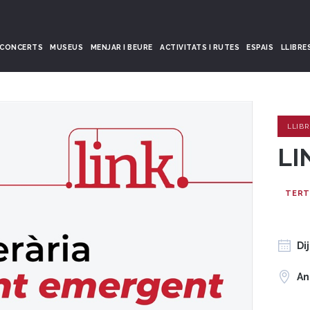
CONCERTS
MUSEUS
MENJAR I BEURE
ACTIVITATS I RUTES
ESPAIS
LLIBRE
LLIBR
LI
TERT
Di
An