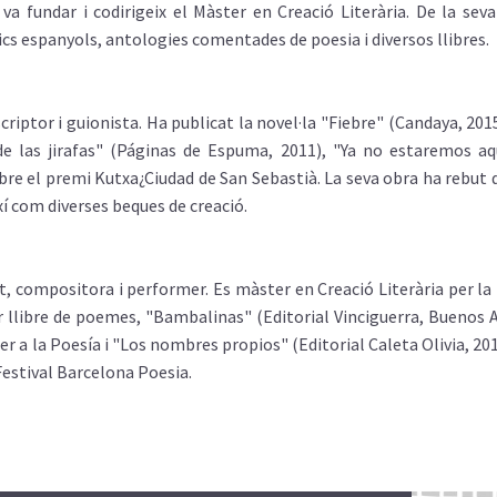
a fundar i codirigeix el Màster en Creació Literària. De la seva 
ics espanyols, antologies comentades de poesia i diversos llibres.
riptor i guionista. Ha publicat la novel·la "Fiebre" (Candaya, 2015)
e las jirafas" (Páginas de Espuma, 2011), "Ya no estaremos aqu
bre el premi Kutxa¿Ciudad de San Sebastià. La seva obra ha rebut 
ixí com diverses beques de creació.
t, compositora i performer. Es màster en Creació Literària per l
r llibre de poemes, "Bambalinas" (Editorial Vinciguerra, Buenos Ai
r a la Poesía i "Los nombres propios" (Editorial Caleta Olivia, 201
Festival Barcelona Poesia.