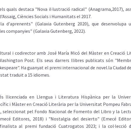
 els quals destaca "Nova il·lustració radical" (Anagrama,2017), 
d'Assaig, Ciències Socials i Humanitats el 2017.
ola d'aprenents" (Galaxia Gutenberg 2020), que desenvolupa u
ales companyies" (Galaxia Gutenberg, 2022).
cultural i codirector amb José María Micó del Màster en Creació Li
Washington Post. Els seus darrers llibres publicats són "Memb
akespeare". Ha guanyat el premi internacional de novel.la Ciudad 
stat traduït a 15 idiomes.
s llicenciada en Llengua i Literatura Hispànica per la Univer
cífic i Màster en Creació Literària per la Universitat Pompeu Fabr
), seleccionat pel Fondo Nacional de Fomento del Libro y la Lectu
Emecé Editores, 2018) i "Nostalgia del desierto" (Emecé Editore
finalista al premi fundació Cuatrogatos 2023; i la col·lecció 