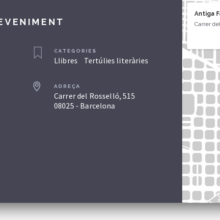
Antiga 
DEVENIMENT
Carrer de
CATEGORIES
Llibres
Tertúlies literàries
ADREÇA
Carrer del Rosselló, 515
08025 - Barcelona