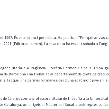
el 1992. És escriptora i periodista. Ha publicat "Por qué volvías c
l 2021 (Editorial Lumen). La seva obra ha estat traduïda a l'anglè
gent literària a l'Agència Literària Carmen Balcells. Es va gr
a de Barcelona i ha treballat al departament de drets de traduc
lls, fet que li ha permès formar-se des d'una edat molt jove en la p
és de 15 anys com a professora titular de filosofia a la Universit
de Catalunya, on dirigeix el Màster de filosofia pels reptes conte