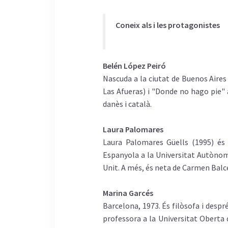
Coneix als i les protagonistes
Belén López Peiró
Nascuda a la ciutat de Buenos Aires 
Las Afueras) i "Donde no hago pie" a
danès i català.
Laura Palomares
Laura Palomares Güells (1995) és a
Espanyola a la Universitat Autònom
Unit. A més, és neta de Carmen Balce
Marina Garcés
Barcelona, 1973. És filòsofa i despr
professora a la Universitat Oberta 