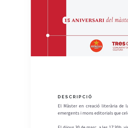
DESCRIPCIÓ
El Màster en creació literària de
emergents i mons editorials que cele
El dijous 30 de març, a les 17:30h, vin