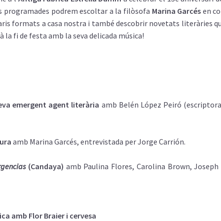
ts programades podrem escoltar a la filòsofa
Marina Garcés
en co
raris formats a casa nostra i també descobrir novetats literàries qu
 la fi de festa amb la seva delicada música!
seva emergent agent literària
amb Belén López Peiró (escriptora
tura
amb Marina Garcés, entrevistada per Jorge Carrión.
gencias
(Candaya)
amb Paulina Flores, Carolina Brown, Joseph 
ca amb Flor Braier i cervesa