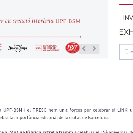
INV
EX
M
 la UPF-BSM i el TRESC hem unit forces per celebrar el LINK: 
bra la importància editorial de la ciutat de Barcelona.
e a l'
Antiga Fàbrica Estrella Damm
a celebrar el 15è aniversari d