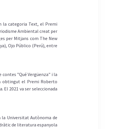
n la categoria Text, el Premi
eriodisme Ambiental creat per
atges per Mitjans com The New
ya), Ojo Público (Perú), entre
 de contes "Qué Vergüenza" i la
 Ha obtingut el Premi Roberto
a. El 2021 va ser seleccionada
 a la Universitat Autònoma de
dràtic de literatura espanyola