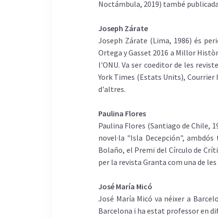
Noctámbula, 2019) també publicada a
Joseph Zárate
Joseph Zárate (Lima, 1986) és peri
Ortega y Gasset 2016 a Millor Histò
l'ONU. Va ser coeditor de les revis
York Times (Estats Units), Courrier 
d'altres.
Paulina Flores
Paulina Flores (Santiago de Chile, 19
novel·la "Isla Decepción", ambdós t
Bolaño, el Premi del Círculo de Crít
per la revista Granta com una de le
José María Micó
José María Micó va néixer a Barcelo
Barcelona i ha estat professor en di