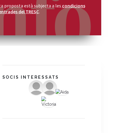
a proposta està subjecta a les
condicions
entrades del TRESC
.
SOCIS INTERESSATS