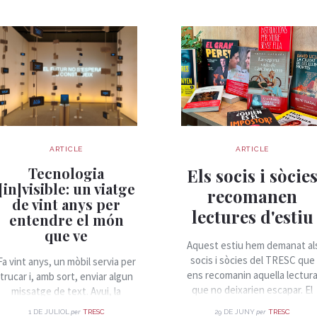
ARTICLE
ARTICLE
Tecnologia
Els socis i sòcie
[in]visible: un viatge
recomanen
de vint anys per
lectures d'estiu
entendre el món
que ve
Aquest estiu hem demanat al
socis i sòcies del TRESC que
Fa vint anys, un mòbil servia per
ens recomanin aquella lectur
trucar i, amb sort, enviar algun
que no deixarien escapar. El
missatge de text. Avui, la
resultat és una llista plena de
mateixa butxaca on el guardem
per
per
1 DE JULIOL
TRESC
29 DE JUNY
TRESC