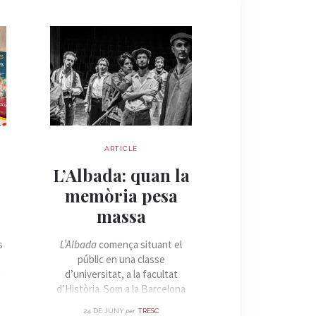
ARTICLE
ARTIC
Quan la 
s
L’Albada: quan la
esdevé re
memòria pesa
Palau Robe
massa
la cara hum
guerra 
s
L’Albada
comença situant el
públic en una classe
El Palau Robert 
a
d’universitat, a la facultat
aquesta setmana
d’Història. Som a la Barcelona
"Quan la sanitat e
olímpica de 1992. Un professor
una mostra que 
per
p
24 DE JUNY
TRESC
23 DE JUNY