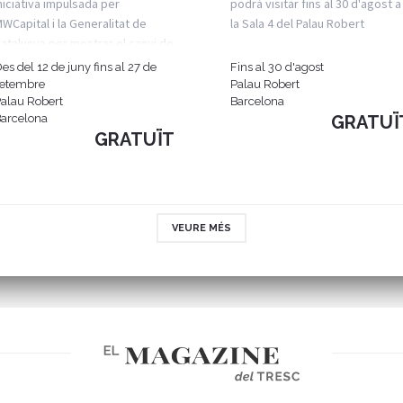
niciativa impulsada per
podrà visitar fins al 30 d'agost a
WCapital i la Generalitat de
la Sala 4 del Palau Robert
atalunya per mostrar el canvi de
paradigma
es del 12 de juny fins al 27 de
Fins al 30 d'agost
setembre
Palau Robert
alau Robert
Barcelona
arcelona
GRATUÏ
GRATUÏT
VEURE MÉS