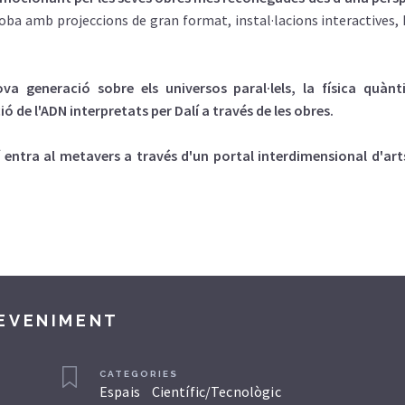
 troba amb projeccions de gran format, instal·lacions interactives, 
a generació sobre els universos paral·lels, la física quànt
 de l'ADN interpretats per Dalí a través de les obres.
í entra al metavers a través d'un portal interdimensional d'arts
DEVENIMENT
CATEGORIES
Espais
Científic/Tecnològic