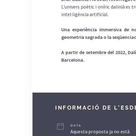
L'univers poètic i oníric dalinià es
intel·ligència artificial.
Una experiència immersiva de nov
geometria sagrada o la seqüenciació
A partir de setembre del 2022, Dal
Barcelona.
INFORMACIÓ DE L'ES
DATA
Aquesta proposta ja no està