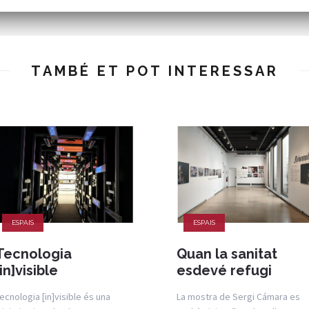
TAMBÉ ET POT INTERESSAR
ESPAIS
ESPAIS
Tecnologia
Quan la sanitat
[in]visible
esdevé refugi
ecnologia [in]visible és una
La mostra de Sergi Cámara es