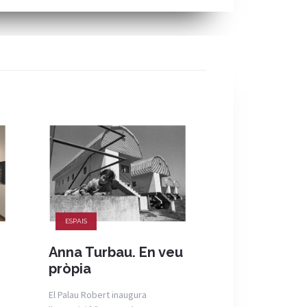
ESPAIS
ESPAIS
Anna Turbau. En veu
Vespres d'Es
pròpia
Casa Muse
Amatller
El Palau Robert inaugura