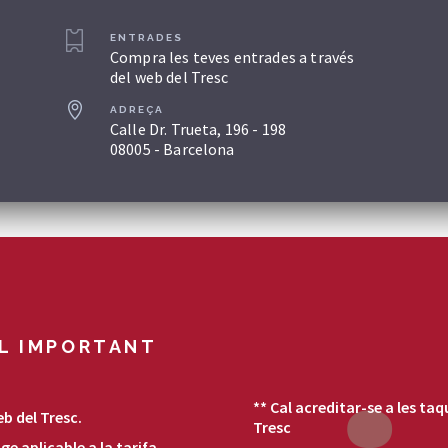
ENTRADES
Compra les teves entrades a través
del web del Tresc
ADREÇA
Calle Dr. Trueta, 196 - 198
08005 - Barcelona
L IMPORTANT
** Cal acreditar-se a les taq
b del Tresc.
Tresc
e aplicable a la tarifa