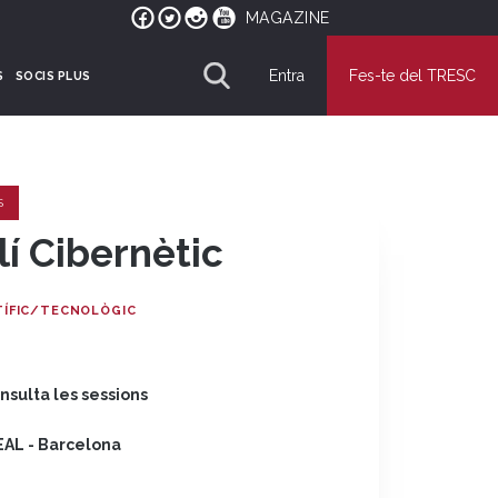
MAGAZINE
Entra
Fes-te del TRESC
S
SOCIS PLUS
S
lí Cibernètic
TÍFIC/TECNOLÒGIC
nsulta les sessions
EAL - Barcelona