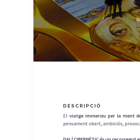
DESCRIPCIÓ
El
viatge immersiu per la ment d
pensament obert, ambiciós, provocad
DALÍ CIBERNÈTIC és un recorregut 