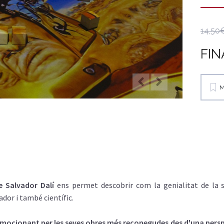
14,50
FIN
M
e Salvador Dalí
ens permet descobrir com la genialitat de la s
or i també científic.
emocionant per les seves obres més reconegudes des d'una per