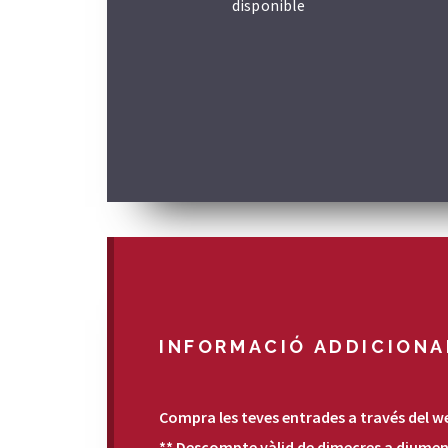
disponible
INFORMACIÓ ADDICIONA
Compra les teves entrades a través del we
** Descompte vàlid de dimecres a diumeng