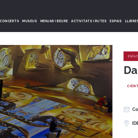
CONCERTS
MUSEUS
MENJAR I BEURE
ACTIVITATS I RUTES
ESPAIS
LLIBRE
ESPAI
Da
CIEN
Co
ID