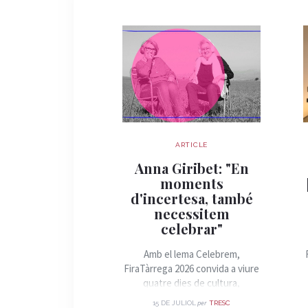
ARTICLE
Anna Giribet: "En
moments
d'incertesa, també
necessitem
celebrar"
Amb el lema Celebrem,
FiraTàrrega 2026 convida a viure
quatre dies de cultura,
convivència i arts de carrer.
per
15 DE JULIOL
TRESC