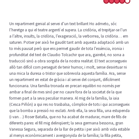
Un repartiment genial al servei d’un text brillant Ho admeto, sóc
l’heretge a qui el teatre argentí el supera. La cridòria, el trepitjar-se l’un
a l’altre, insults, la cridòria, l’exageració, la verborrea, la cridòria… em
saturen. Potser per això he gaudit tant amb aquesta adaptació amb un
to més pausat però que ens permet gaudir de tota l’essència, ironia i
profunditat del text de Claudio Tolcachir que ara, gairebé, no sona a
traducció sinó a obra sorgida de la nostra realitat. El text aconsegueix
allò tan difícil com perseguit de tenir humor, i molt, sense desvirtuar ni
una mica la duresa o tristor que sobrevola aquesta família. Ara, sense
un repartiment en estat de gràcia i al servei del conjunt, difícilment
funcionaria. Una família tronada en precari equilibri no només per
arribar a final de mes sinó per no caure fora de la societat de la que
formen part a la seva peculiar manera. Al mig de la família, la iaia
(Cesca Piñón) a qui res no trasbalsa, còmplice de tots i qui aconsegueix
que la bomba a pressió no esclati. Amb ella, la seva filla, una estupenda
(i van…) Roser Batalla, que no ha acabat de madurar, mare de fills de
diferents pares: el fill mig delinqüent; la seva germana bessona, gran
Vanessa Segura, separada de la llar de petita i per això amb vida estable
al menys econòmicament i avergonyida de la família; la filla petita,