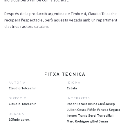
Després de la producció argentina de Timbre 4, Claudio Tolcachir
recupera l'espectacle, però aquesta vegada amb un repartiment
d'actrius i actors catalans.
FITXA TÈCNICA
AUTORIA
IDIOMA
Claudio Tolcachir
Català
DIRECCIÓ
INTÈRPRETS:
Claudio Tolcachir
Roser Batalla Bruna Cusí Josep
Julien Cesca Piñón Vanesa Segura
DURADA
Ireneu Tranis Sergi Torrecilla i
105min aprox.
Marc Rodríguez/Biel Duran