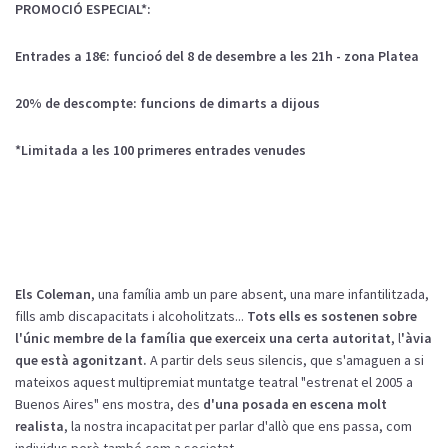
PROMOCIÓ ESPECIAL*:
Entrades a 18€: funcioó del 8 de desembre a les 21h - zona Platea
20% de descompte: funcions de dimarts a dijous
*Limitada a les 100 primeres entrades venudes
Els Coleman
, una família amb un pare absent, una mare infantilitzada,
fills amb discapacitats i alcoholitzats...
Tots ells es sostenen sobre
l'únic membre de la família que exerceix una certa autoritat
, l
'àvia
que està agonitzant.
A partir dels seus silencis, que s'amaguen a si
mateixos aquest multipremiat muntatge teatral "estrenat el 2005 a
Buenos Aires" ens mostra, des
d'una posada en escena molt
realista
, la nostra incapacitat per parlar d'allò que ens passa, com
individus però també com a societat.