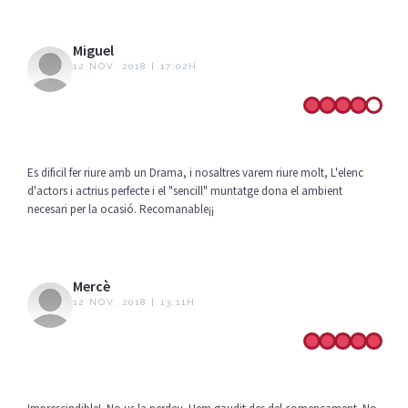
Miguel
12 NOV. 2018 | 17:02H
Es dificil fer riure amb un Drama, i nosaltres varem riure molt, L'elenc
d'actors i actrius perfecte i el "sencill" muntatge dona el ambient
necesari per la ocasió. Recomanable¡¡
Mercè
12 NOV. 2018 | 13:11H