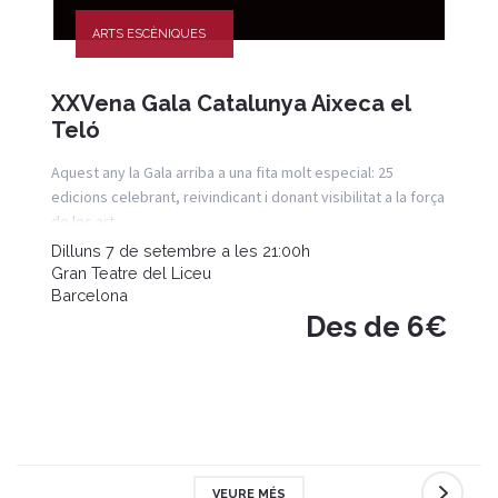
ARTS ESCÈNIQUES
XXVena Gala Catalunya Aixeca el
Teló
Aquest any la Gala arriba a una fita molt especial: 25
edicions celebrant, reivindicant i donant visibilitat a la força
de les art
Dilluns 7 de setembre a les 21:00h
Gran Teatre del Liceu
Barcelona
Des de 6€
VEURE MÉS