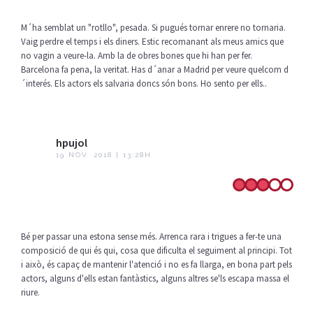
M´ha semblat un "rotllo", pesada. Si pugués tornar enrere no tornaria.
Vaig perdre el temps i els diners. Estic recomanant als meus amics que
no vagin a veure-la. Amb la de obres bones que hi han per fer.
Barcelona fa pena, la veritat. Has d´anar a Madrid per veure quelcom d
´interés. Els actors els salvaria doncs són bons. Ho sento per ells..
hpujol
19 NOV. 2018 | 13:28H
Bé per passar una estona sense més. Arrenca rara i trigues a fer-te una
composició de qui és qui, cosa que dificulta el seguiment al principi. Tot
i això, és capaç de mantenir l'atenció i no es fa llarga, en bona part pels
actors, alguns d'ells estan fantàstics, alguns altres se'ls escapa massa el
riure.