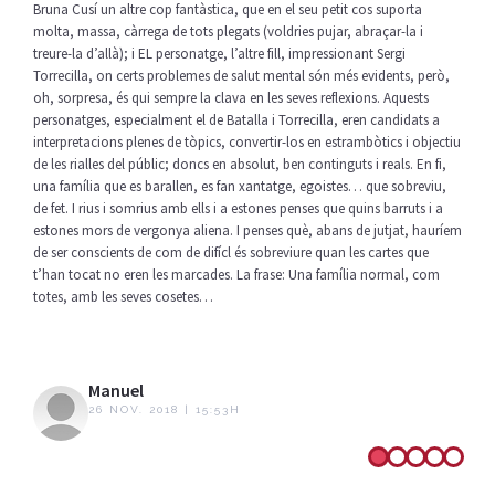
Bruna Cusí un altre cop fantàstica, que en el seu petit cos suporta
molta, massa, càrrega de tots plegats (voldries pujar, abraçar-la i
treure-la d’allà); i EL personatge, l’altre fill, impressionant Sergi
Torrecilla, on certs problemes de salut mental són més evidents, però,
oh, sorpresa, és qui sempre la clava en les seves reflexions. Aquests
personatges, especialment el de Batalla i Torrecilla, eren candidats a
interpretacions plenes de tòpics, convertir-los en estrambòtics i objectiu
de les rialles del públic; doncs en absolut, ben continguts i reals. En fi,
una família que es barallen, es fan xantatge, egoistes… que sobreviu,
de fet. I rius i somrius amb ells i a estones penses que quins barruts i a
estones mors de vergonya aliena. I penses què, abans de jutjat, hauríem
de ser conscients de com de difícl és sobreviure quan les cartes que
t’han tocat no eren les marcades. La frase: Una família normal, com
totes, amb les seves cosetes…
Manuel
26 NOV. 2018 | 15:53H