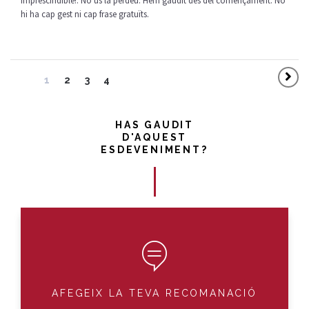
Imprescindible!. No us la perdeu. Hem gaudit des del començament. No
hi ha cap gest ni cap frase gratuïts.
1
2
3
4
HAS GAUDIT
D'AQUEST
ESDEVENIMENT?
AFEGEIX LA TEVA RECOMANACIÓ