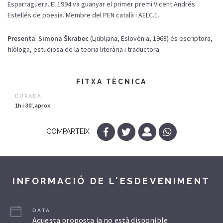
Esparraguera. El 1994 va guanyar el primer premi Vicent Andrés
Estellés de poesia. Membre del PEN català i AELC.1.
Presenta
:
Simona Škrabec
(Ljubljana, Eslovènia, 1968) és escriptora,
filòloga, estudiosa de la teoria literària i traductora.
FITXA TÈCNICA
DURADA
1h i 30', aprox
COMPARTEIX
INFORMACIÓ DE L'ESDEVENIMENT
DATA
Aquesta proposta ja no està disponible