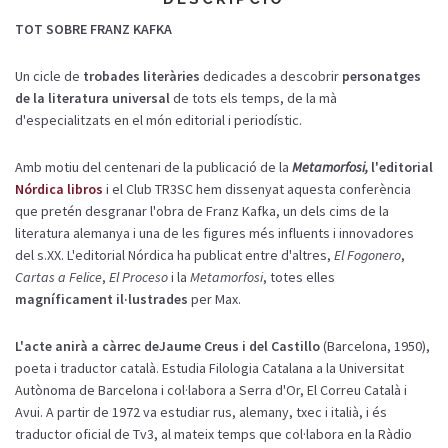
TOT SOBRE FRANZ KAFKA
Un cicle de
trobades literàries
dedicades a descobrir
personatges
de la literatura universal
de tots els temps, de la mà
d'especialitzats en el món editorial i periodístic.
Amb motiu del centenari de la publicació de la
Metamorfosi,
l'editorial
Nórdica libros
i el Club TR3SC hem dissenyat aquesta conferència
que pretén desgranar l'obra de Franz Kafka, un dels cims de la
literatura alemanya i una de les figures més influents i innovadores
del s.XX. L'editorial Nórdica ha publicat entre d'altres,
El Fogonero
,
Cartas a Felice
,
El Proceso
i la
Metamorfosi
, totes elles
magníficament il·lustrades
per Max.
L'acte anirà a càrrec de
Jaume Creus i del Castillo
(Barcelona, 1950),
poeta i traductor català. Estudia Filologia Catalana a la Universitat
Autònoma de Barcelona i col·labora a Serra d'Or, El Correu Català i
Avui. A partir de 1972 va estudiar rus, alemany, txec i italià, i és
traductor oficial de Tv3, al mateix temps que col·labora en la Ràdio