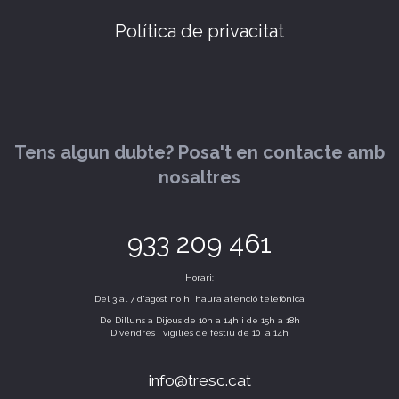
Política de privacitat
Tens algun dubte? Posa't en contacte amb
nosaltres
933 209 461
Horari:
Del 3 al 7 d'agost no hi haura atenció telefònica
De Dilluns a Dijous de 10h a 14h i de 15h a 18h
Divendres i vigílies de festiu de 10 a 14h
info@tresc.cat