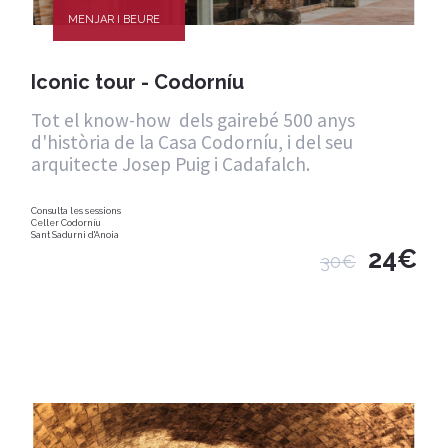
MENJAR I BEURE
Iconic tour - Codorníu
Tot el know-how dels gairebé 500 anys
d'història de la Casa Codorníu, i del seu
arquitecte Josep Puig i Cadafalch.
Consulta les sessions
Celler Codorníu
Sant Sadurni d'Anoia
24€
30€