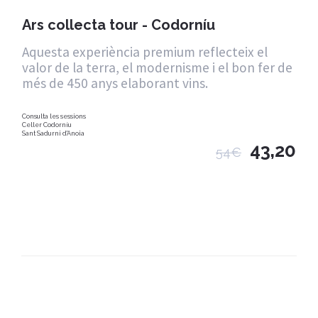
Ars collecta tour - Codorníu
Aquesta experiència premium reflecteix el
valor de la terra, el modernisme i el bon fer de
més de 450 anys elaborant vins.
Consulta les sessions
Celler Codorníu
Sant Sadurni d'Anoia
43,20
54€