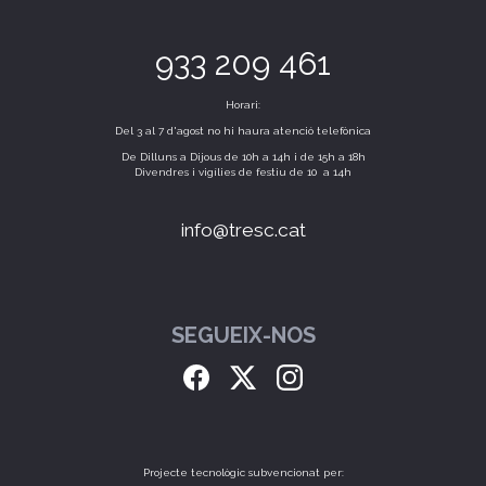
933 209 461
Horari:
Del 3 al 7 d'agost no hi haura atenció telefònica
De Dilluns a Dijous de 10h a 14h i de 15h a 18h
Divendres i vigílies de festiu de 10 a 14h
info@tresc.cat
SEGUEIX-NOS
Projecte tecnològic subvencionat per: