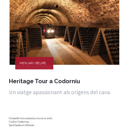
MENJAR I BEURE
Heritage Tour a Codorníu
Un viatge apassionant als orígens del cava.
Consulta les sessions a la seva web
Celler Codorníu
Sant Sadurni d'Anoia