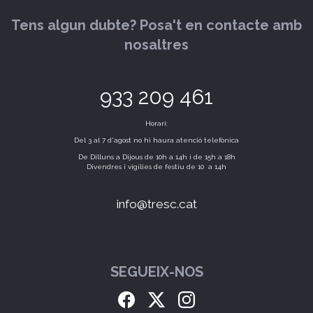
Tens algun dubte? Posa't en contacte amb
nosaltres
933 209 461
Horari:
Del 3 al 7 d'agost no hi haura atenció telefònica
De Dilluns a Dijous de 10h a 14h i de 15h a 18h
Divendres i vigílies de festiu de 10 a 14h
info@tresc.cat
SEGUEIX-NOS