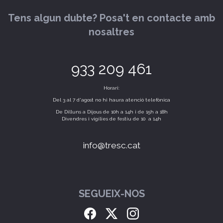
Tens algun dubte? Posa't en contacte amb
nosaltres
933 209 461
Horari:
Del 3 al 7 d'agost no hi haura atenció telefònica
De Dilluns a Dijous de 10h a 14h i de 15h a 18h
Divendres i vigílies de festiu de 10 a 14h
info@tresc.cat
SEGUEIX-NOS