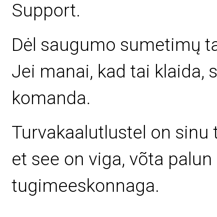
Support.
Dėl saugumo sumetimų ta
Jei manai, kad tai klaida,
komanda.
Turvakaalutlustel on sinu 
et see on viga, võta palu
tugimeeskonnaga.