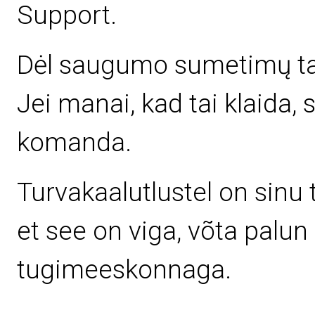
Support.
Dėl saugumo sumetimų ta
Jei manai, kad tai klaida,
komanda.
Turvakaalutlustel on sinu 
et see on viga, võta palu
tugimeeskonnaga.