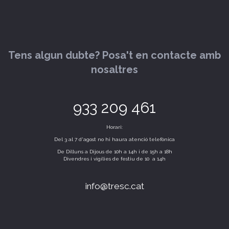
Tens algun dubte? Posa't en contacte amb
nosaltres
933 209 461
Horari:
Del 3 al 7 d'agost no hi haura atenció telefònica
De Dilluns a Dijous de 10h a 14h i de 15h a 18h
Divendres i vigílies de festiu de 10 a 14h
info@tresc.cat